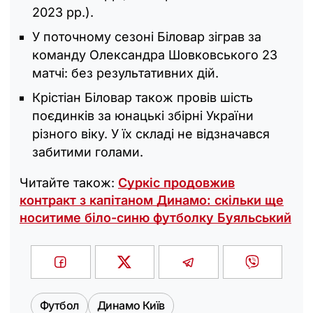
2023 рр.).
У поточному сезоні Біловар зіграв за
команду Олександра Шовковського 23
матчі: без результативних дій.
Крістіан Біловар також провів шість
поєдинків за юнацькі збірні України
різного віку. У їх складі не відзначався
забитими голами.
Читайте також:
Суркіс продовжив
контракт з капітаном Динамо: скільки ще
носитиме біло-синю футболку Буяльський
Футбол
Динамо Київ