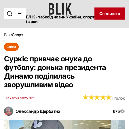
Спільнота
БЛІК - таблоїд новин України, спорт
і зірки
blik
спорт
Спорт
Суркіс привчає онука до
футболу: донька президента
Динамо поділилась
зворушливим відео
★
★
★
★
★
★
★
★
★
★
1 голос
17 квітня 2025, 11:13
Олександр Щербатих
675