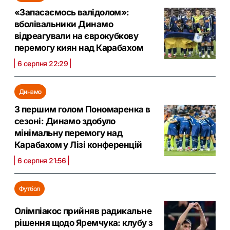
«Запасаємось валідолом»:
вболівальники Динамо
відреагували на єврокубкову
перемогу киян над Карабахом
6 серпня 22:29
Динамо
З першим голом Пономаренка в
сезоні: Динамо здобуло
мінімальну перемогу над
Карабахом у Лізі конференцій
6 серпня 21:56
Футбол
Олімпіакос прийняв радикальне
рішення щодо Яремчука: клубу з