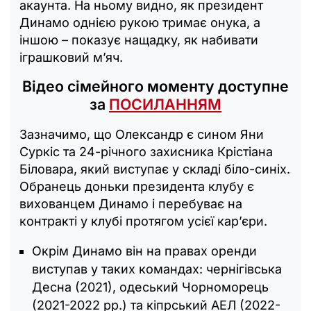
акаунта. На ньому видно, як президент
Динамо однією рукою тримає онука, а
іншою – показує нащадку, як набивати
іграшковий м’яч.
Відео сімейного моменту доступне
за
ПОСИЛАННЯМ
Зазначимо, що Олександр є сином Яни
Суркіс та 24-річного захисника Крістіана
Біловара, який виступає у складі біло-синіх.
Обранець доньки президента клубу є
вихованцем Динамо і перебуває на
контракті у клубі протягом усієї кар’єри.
Окрім Динамо він на правах оренди
виступав у таких командах: чернігівська
Десна (2021), одеський Чорноморець
(2021-2022 рр.) та кіпрський АЕЛ (2022-