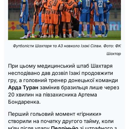
Футболісти Шахтаря та АЗ навколо Ізакі Сілви. Фото: ФК
Шахтар
При цьому медицинський штаб Шахтаря
несподівано дав дозвіл Ізакі продовжити
гру, а головний тренер донецької команди
Арда Туран
замінив бразильця лише через
20 хвилин на півзахисника Артема
Бондаренка.
Перший гольовий момент «гірники»
створили на початку другого тайму, коли
м’яч після удару
Педріньйо
зі штрафного з