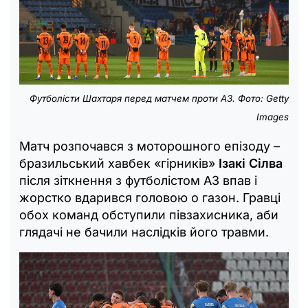
Футболісти Шахтаря перед матчем проти АЗ. Фото: Getty
Images
Матч розпочався з моторошного епізоду –
бразильський хавбек «гірників»
Ізакі Сілва
після зіткнення з футболістом АЗ впав і
жорстко вдарився головою о газон. Гравці
обох команд обступили півзахисника, аби
глядачі не бачили наслідків його травми.