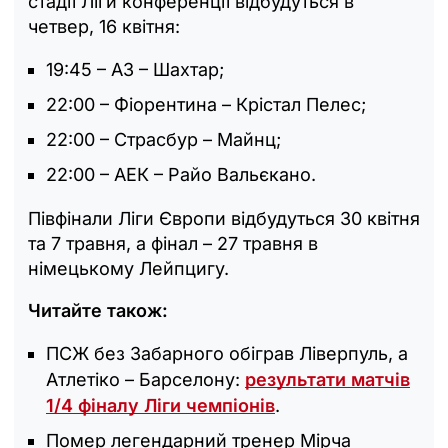
стадії Ліги конференції відбудуться в
четвер, 16 квітня:
19:45 – АЗ – Шахтар;
22:00 – Фіорентина – Крістал Пелес;
22:00 – Страсбур – Майнц;
22:00 – АЕК – Райо Вальєкано.
Півфінали Ліги Європи відбудуться 30 квітня
та 7 травня, а фінал – 27 травня в
німецькому Лейпцигу.
Читайте також:
ПСЖ без Забарного обіграв Ліверпуль, а
Атлетіко – Барселону:
результати матчів
1/4 фіналу Ліги чемпіонів
.
Помер легендарний тренер Мірча