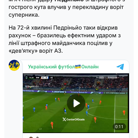
гострого кута влучив у перекладину воріт
суперника.
На 72-й хвилині Педріньйо таки відкрив
рахунок – бразилець ефектним ударом з
лінії штрафного майданчика поцілив у
«дев’ятку» воріт АЗ.