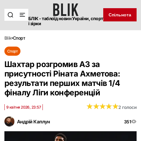
Спільнота
БЛІК - таблоїд новин України, спорт
і зірки
blik
спорт
Спорт
Шахтар розгромив АЗ за
присутності Ріната Ахметова:
результати перших матчів 1/4
фіналу Ліги конференцій
★
★
★
★
★
★
★
★
★
★
2 голоси
9 квітня 2026, 23:57
Андрій Каплун
351