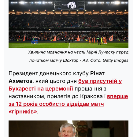
Хвилина мовчання на честь Мірчі Луческу перед
початком матчу Шахтар - АЗ. Фото: Getty Images
Президент донецького клубу
Рінат
Ахметов
, який цього дня
був присутній у
Бухаресті на церемонії
прощання з
наставником, прилетів до Кракова і
вперше
за 12 років особисто відвідав матч
«гірників»
.