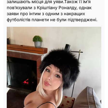
залишають місця для уяви.Також її ім’я
пов’язували з Кріштіану Роналду, однак
заяви про інтим з одним з накращих
футболістів планети не були підтверджені.