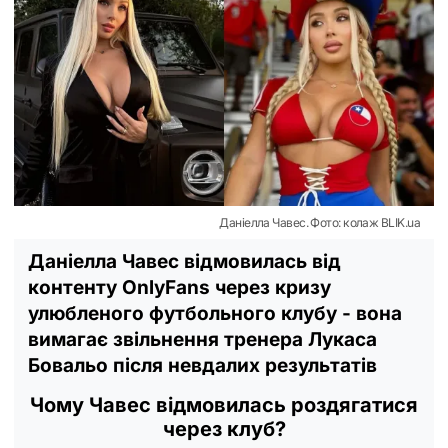
Даніелла Чавес. Фото: колаж BLIK.ua
Даніелла Чавес відмовилась від
контенту OnlyFans через кризу
улюбленого футбольного клубу - вона
вимагає звільнення тренера Лукаса
Бовальо після невдалих результатів
Чому Чавес відмовилась роздягатися
через клуб?