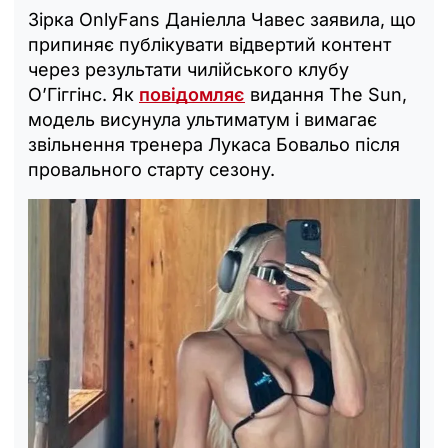
Зірка OnlyFans Даніелла Чавес заявила, що
припиняє публікувати відвертий контент
через результати чилійського клубу
О’Гіггінс. Як
повідомляє
видання The Sun,
модель висунула ультиматум і вимагає
звільнення тренера Лукаса Бовальо після
провального старту сезону.