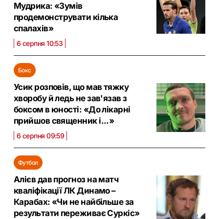
Мудрика: «Зумів
продемонструвати кілька
спалахів»
6 серпня 10:53
Бокс
Усик розповів, що мав тяжку
хворобу й ледь не зав'язав з
боксом в юності: «До лікарні
прийшов священник і...»
6 серпня 09:59
Футбол
Алієв дав прогноз на матч
кваліфікації ЛК Динамо –
Карабах: «Чи не найбільше за
результати переживає Суркіс»