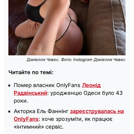
Даніелла Чавес. Фото: Instagram Даніелли Чавес
Читайте по темі:
Помер власник OnlyFans
Леонід
Радвінський
: уродженцю Одеси було 43
роки.
Акторка Ель Фаннінг
зареєструвалась на
OnlyFans
: хоче зрозуміти, як працює
«інтимний» сервіс.