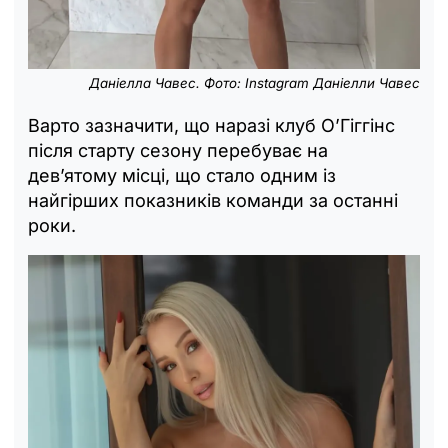
Даніелла Чавес. Фото: Instagram Даніелли Чавес
Варто зазначити, що наразі клуб О’Гіггінс
після старту сезону перебуває на
дев’ятому місці, що стало одним із
найгірших показників команди за останні
роки.