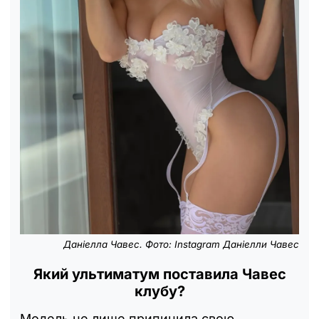
Даніелла Чавес. Фото: Instagram Даніелли Чавес
Який ультиматум поставила Чавес
клубу?
Модель не лише припинила свою