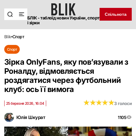
Спільнота
БЛІК - таблоїд новин України, спорт
і зірки
blik
спорт
Спорт
Зірка OnlyFans, яку пов’язували з
Роналду, відмовляється
роздягатися через футбольний
клуб: ось її вимога
★
★
★
★
★
★
★
★
★
★
3 голоси
25 березня 2026, 16:04
Юлія Шкурат
1105