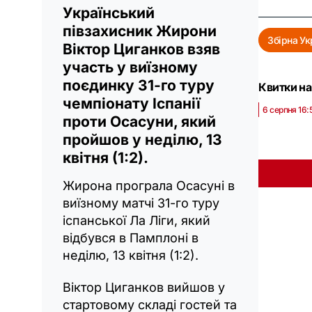
Український
півзахисник Жирони
Збірна Ук
Віктор Циганков взяв
участь у виїзному
поєдинку 31-го туру
Квитки на
чемпіонату Іспанії
6 серпня 16:
проти Осасуни, який
пройшов у неділю, 13
квітня (1:2).
Жирона програла Осасуні в
виїзному матчі 31-го туру
іспанської Ла Ліги, який
відбувся в Памплоні в
неділю, 13 квітня (1:2).
Віктор Циганков вийшов у
стартовому складі гостей та