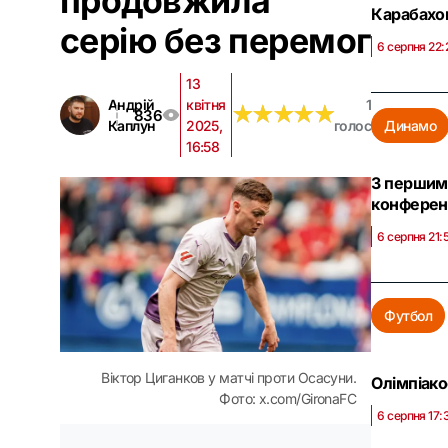
продовжила
Карабахо
серію без перемог
6 серпня 22:
13
Андрій
квітня
1
★
★
★
★
★
★
★
★
★
★
836
Каплун
2025,
голос
Динамо
16:58
З першим 
конферен
6 серпня 21:
Футбол
Віктор Циганков у матчі проти Осасуни.
Олімпіако
Фото: x.com/GironaFC
6 серпня 17: