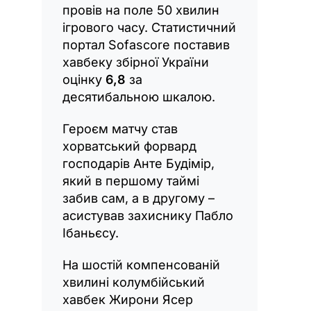
провів на поле 50 хвилин
ігрового часу. Статистичний
портал Sofascore поставив
хавбеку збірної України
оцінку
6,8
за
десятибальною шкалою.
Героєм матчу став
хорватський форвард
господарів Анте Будімір,
який в першому таймі
забив сам, а в другому –
асистував захиснику Пабло
Ібаньєсу.
На шостій компенсованій
хвилині колумбійський
хавбек Жирони Ясер