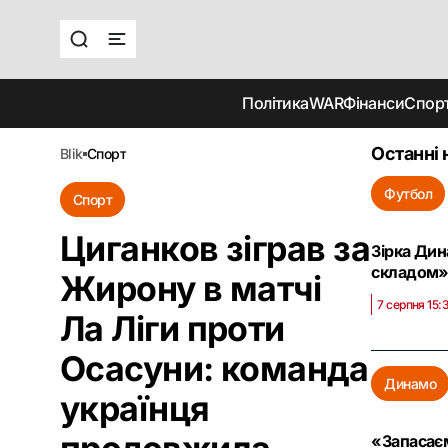
Політика
WAR
Фінанси
Спор
Останні 
blik
спорт
Футбол
Спорт
Циганков зіграв за
Зірка Дин
складом
Жирону в матчі
7 серпня 15:
Ла Ліги проти
Осасуни: команда
Динамо
українця
«Запасаєм