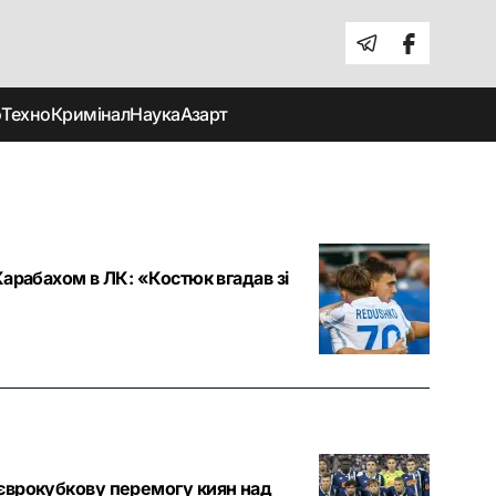
о
Техно
Кримінал
Наука
Азарт
арабахом в ЛК: «Костюк вгадав зі
єврокубкову перемогу киян над