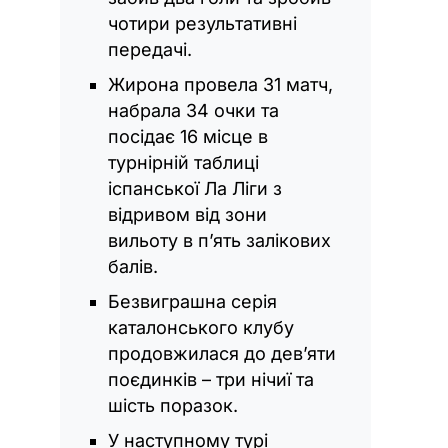
чотири результативні
передачі.
Жирона провела 31 матч,
набрала 34 очки та
посідає 16 місце в
турнірній таблиці
іспанської Ла Ліги з
відривом від зони
вильоту в п’ять залікових
балів.
Безвиграшна серія
каталонського клубу
продовжилася до дев’яти
поєдинків – три нічиї та
шість поразок.
У наступному турі