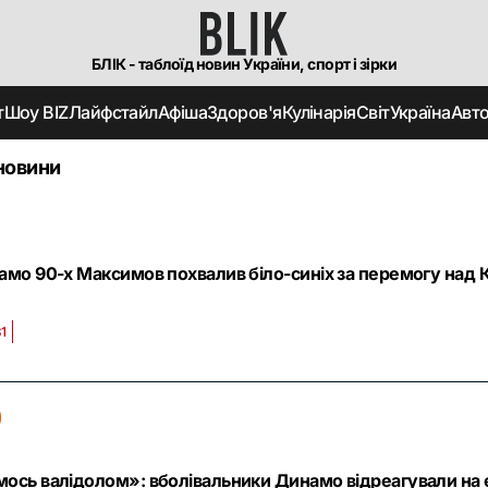
БЛІК - таблоїд новин України, спорт і зірки
т
Шоу BIZ
Лайфстайл
Афіша
Здоров'я
Кулінарія
Світ
Україна
Авт
новини
амо 90-х Максимов похвалив біло-синіх за перемогу над К
»
31
ось валідолом»: вболівальники Динамо відреагували на 