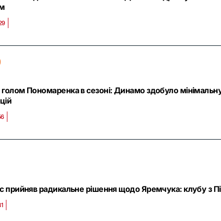
м
29
голом Пономаренка в сезоні: Динамо здобуло мінімальну
цій
56
с прийняв радикальне рішення щодо Яремчука: клубу з Пі
31