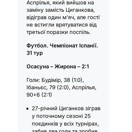
Аспрілья, який вийшов на
заміну замість Циганкова,
відіграв один м'яч, але гості
не встигли врятуватися від
третьої поразки поспіль.
Футбол. Чемпіонат Іспанії.
31 тур
Осасуна – Жирона – 2:1
Голи: Будімір, 38 (1:0),
Ібаньєс, 79 (2:0), Аспрілья,
90+6 (2:1)
27-річний Циганков зіграв
у поточному сезоні 25
поєдинків у всіх турнірах,
забив два голи та зробив