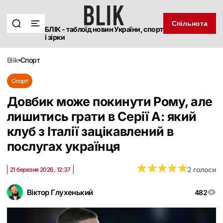
Спільнота
БЛІК - таблоїд новин України, спорт
і зірки
blik
спорт
Спорт
Довбик може покинути Рому, але
лишитись грати в Серії А: який
клуб з Італії зацікавлений в
послугах українця
★
★
★
★
★
★
★
★
★
★
2 голоси
21 березня 2026, 12:37
Віктор Глухенький
482