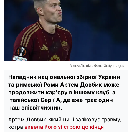
Артем Довбик. Фото: Getty Images
Нападник національної збірної України
та римської Роми Артем Довбик може
продовжити кар'єру в іншому клубі з
італійської Серії А, де вже грає один
наш співвітчизник.
Артем Довбик, який нині заліковує травму,
котра
вивела його зі строю до кінця