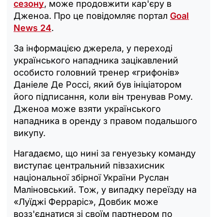
сезону
, може продовжити кар'єру в
Дженоа. Про це повідомляє портал
Goal
News 24
.
За інформацією джерела, у переході
українського нападника зацікавлений
особисто головний тренер «грифонів»
Даніеле Де Россі, який був ініціатором
його підписання, коли він тренував Рому.
Дженоа може взяти українського
нападника в оренду з правом подальшого
викупу.
Нагадаємо, що нині за генуезьку команду
виступає центральний півзахисник
національної збірної України Руслан
Маліновський. Тож, у випадку переїзду на
«Луїджі Ферраріс», Довбик може
возз'єднатися зі своїм партнером по