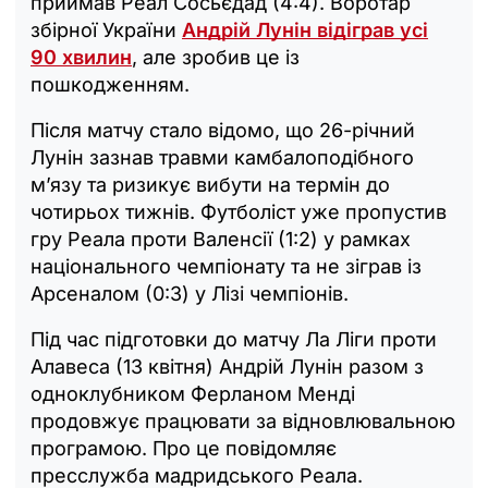
приймав Реал Сосьєдад (4:4). Воротар
збірної України
Андрій Лунін відіграв усі
90 хвилин
, але зробив це із
пошкодженням.
Після матчу стало відомо, що 26-річний
Лунін зазнав травми камбалоподібного
мʼязу та ризикує вибути на термін до
чотирьох тижнів. Футболіст уже пропустив
гру Реала проти Валенсії (1:2) у рамках
національного чемпіонату та не зіграв із
Арсеналом (0:3) у Лізі чемпіонів.
Під час підготовки до матчу Ла Ліги проти
Алавеса (13 квітня) Андрій Лунін разом з
одноклубником Ферланом Менді
продовжує працювати за відновлювальною
програмою. Про це повідомляє
пресслужба мадридського Реала.