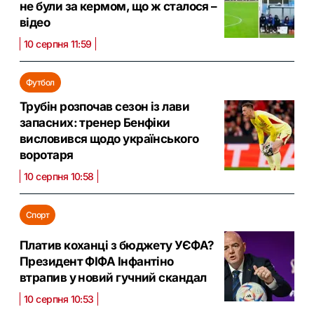
не були за кермом, що ж сталося –
відео
10 серпня 11:59
Футбол
Трубін розпочав сезон із лави
запасних: тренер Бенфіки
висловився щодо українського
воротаря
10 серпня 10:58
Спорт
Платив коханці з бюджету УЄФА?
Президент ФІФА Інфантіно
втрапив у новий гучний скандал
10 серпня 10:53