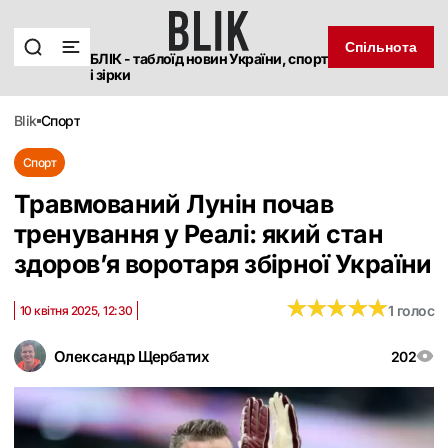
Спільнота
БЛІК - таблоїд новин України, спорт
і зірки
blik
спорт
Спорт
Травмований Лунін почав
тренування у Реалі: який стан
здоров’я воротаря збірної України
★
★
★
★
★
★
★
★
★
★
1 голос
10 квітня 2025, 12:30
Олександр Щербатих
202