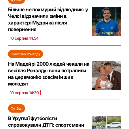
Більше не похмурий відлюдник: у
Челсі відзначили зміни в
характері Мудрика після
повернення
10 серпня 14:54
Кріштіану Роналду
На Мадейрі 2000 людей чекали на
весілля Роналду: вони потрапили
на церемонію зовсім інших
молодят
10 серпня 14:20
Футбол
В Уругваї футболісти
спровокували ДТП: спортсмени