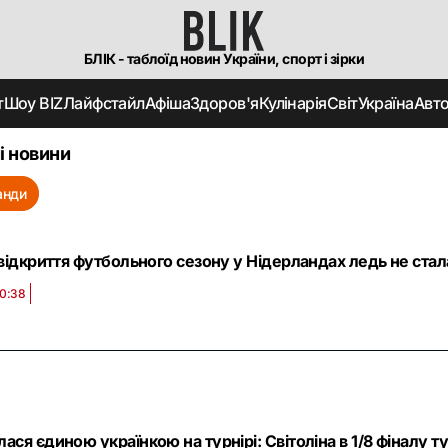
БЛІК - таблоїд новин України, спорт і зірки
т
Шоу BIZ
Лайфстайл
Афіша
Здоров'я
Кулінарія
Світ
Україна
Авт
і новини
анди
 відкриття футбольного сезону у Нідерландах ледь не стала
10:38
ася єдиною українкою на турнірі: Світоліна в 1/8 фіналу т