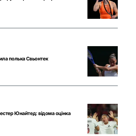
била полька Свьонтек
честер Юнайтед: відома оцінка