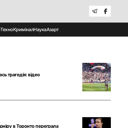
о
Техно
Кримінал
Наука
Азарт
сь трагедія: відео
урніру в Торонто переграла