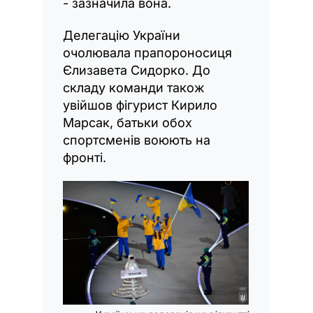
- зазначила вона.
Делегацію України
очолювала прапороносиця
Єлизавета Сидорко. До
складу команди також
увійшов фігурист Кирило
Марсак, батьки обох
спортсменів воюють на
фронті.