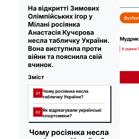
На відкритті Зимових
Олімпійських ігор у
Футбол
Мілані росіянка
Анастасія Кучєрова
Мудрик 
несла табличку України.
Вона виступила проти
8 серпня 
війни та пояснила свій
вчинок.
Зміст
Чому росіянка несла
01
табличку України?
Як відреагували українські
02
спортсмени?
Чому росіянка несла