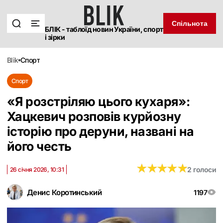
Спільнота
БЛІК - таблоїд новин України, спорт
і зірки
blik
спорт
Спорт
«Я розстріляю цього кухаря»:
Хацкевич розповів курйозну
історію про деруни, названі на
його честь
★
★
★
★
★
★
★
★
★
★
2 голоси
26 січня 2026, 10:31
Денис Коротинський
1197