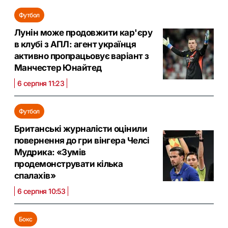
Футбол
Лунін може продовжити кар'єру
в клубі з АПЛ: агент українця
активно пропрацьовує варіант з
Манчестер Юнайтед
6 серпня 11:23
Футбол
Британські журналісти оцінили
повернення до гри вінгера Челсі
Мудрика: «Зумів
продемонструвати кілька
спалахів»
6 серпня 10:53
Бокс