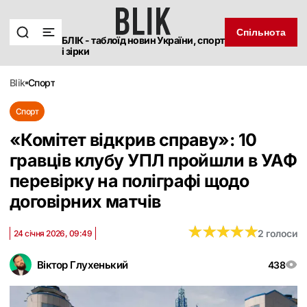
Спільнота
БЛІК - таблоїд новин України, спорт
і зірки
blik
спорт
Спорт
«Комітет відкрив справу»: 10
гравців клубу УПЛ пройшли в УАФ
перевірку на поліграфі щодо
договірних матчів
★
★
★
★
★
★
★
★
★
★
2 голоси
24 січня 2026, 09:49
Віктор Глухенький
438