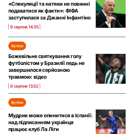
«Спекуляції та натяки не повинні
подаватися як факти»: ФІФА
заступилася за Джанні Інфантіно
9 серпня 14:35
Футбол
Божевільне святкування голу
футболістом у Бразилії ледь не
завершилося серйозною
травмою: відео
9 серпня 13:52
Футбол
Мудрик може опинитися в Іспанії:
над підписанням українця
працює клуб Ла Ліги