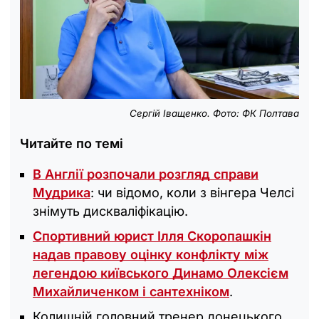
Сергій Іващенко. Фото: ФК Полтава
Читайте по темі
В Англії розпочали розгляд справи
Мудрика
: чи відомо, коли з вінгера Челсі
знімуть дискваліфікацію.
Спортивний юрист Ілля Скоропашкін
надав правову оцінку конфлікту між
легендою київського Динамо Олексієм
Михайличенком і сантехніком
.
Колишній головний тренер донецького