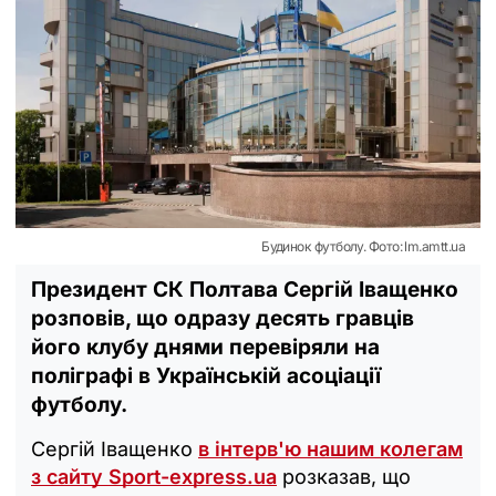
Будинок футболу. Фото: lm.amtt.ua
Президент СК Полтава Сергій Іващенко
розповів, що одразу десять гравців
його клубу днями перевіряли на
поліграфі в Українській асоціації
футболу.
Сергій Іващенко
в інтерв'ю нашим колегам
з сайту
Sport-express.ua
розказав, що