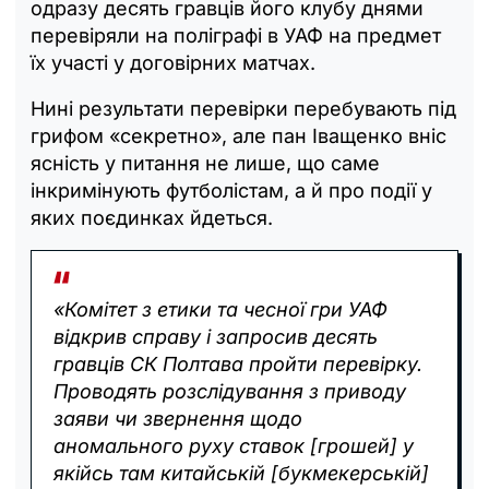
одразу десять гравців його клубу днями
перевіряли на поліграфі в УАФ на предмет
їх участі у договірних матчах.
Нині результати перевірки перебувають під
грифом «секретно», але пан Іващенко вніс
ясність у питання не лише, що саме
інкримінують футболістам, а й про події у
яких поєдинках йдеться.
«Комітет з етики та чесної гри УАФ
відкрив справу і запросив десять
гравців СК Полтава пройти перевірку.
Проводять розслідування з приводу
заяви чи звернення щодо
аномального руху ставок [грошей] у
якійсь там китайській [букмекерській]