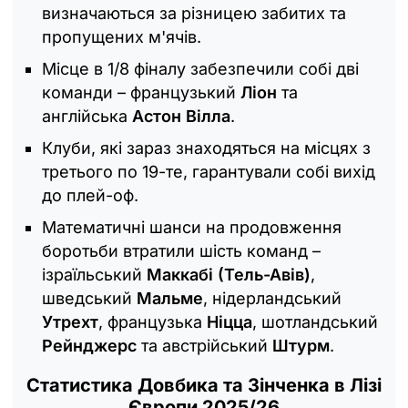
визначаються за різницею забитих та
пропущених м'ячів.
Місце в 1/8 фіналу забезпечили собі дві
команди – французький
Ліон
та
англійська
Астон Вілла
.
Клуби, які зараз знаходяться на місцях з
третього по 19-те, гарантували собі вихід
до плей-оф.
Математичні шанси на продовження
боротьби втратили шість команд –
ізраїльський
Маккабі (Тель-Авів)
,
шведський
Мальме
, нідерландський
Утрехт
, французька
Ніцца
, шотландський
Рейнджерс
та австрійський
Штурм
.
Статистика Довбика та Зінченка в Лізі
Європи 2025/26