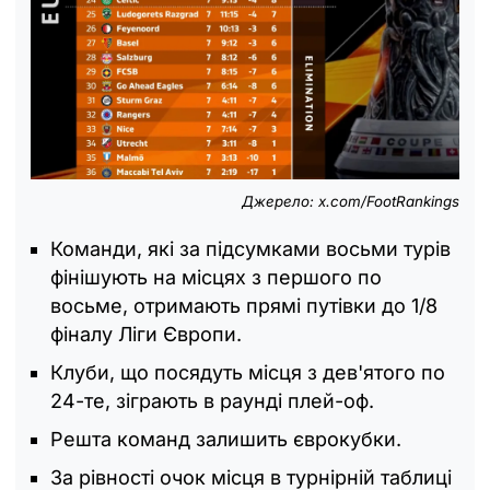
Джерело: x.com/FootRankings
Команди, які за підсумками восьми турів
фінішують на місцях з першого по
восьме, отримають прямі путівки до 1/8
фіналу Ліги Європи.
Клуби, що посядуть місця з дев'ятого по
24-те, зіграють в раунді плей-оф.
Решта команд залишить єврокубки.
За рівності очок місця в турнірній таблиці