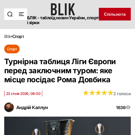
Спільнота
БЛІК - таблоїд новин України, спорт
і зірки
blik
спорт
Спорт
Турнірна таблиця Ліги Європи
перед заключним туром: яке
місце посідає Рома Довбика
★
★
★
★
★
★
★
★
★
★
2 голоси
23 січня 2026, 08:00
Андрій Каплун
1636