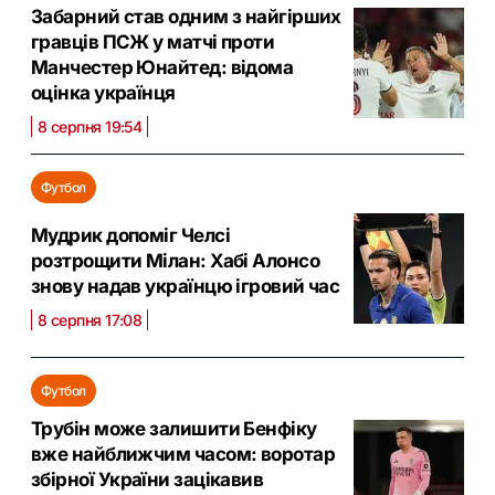
Забарний став одним з найгірших
гравців ПСЖ у матчі проти
Манчестер Юнайтед: відома
оцінка українця
8 серпня 19:54
Футбол
Мудрик допоміг Челсі
розтрощити Мілан: Хабі Алонсо
знову надав українцю ігровий час
8 серпня 17:08
Футбол
Трубін може залишити Бенфіку
вже найближчим часом: воротар
збірної України зацікавив