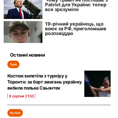
Останні новини
Теніс
Костюк вилетіла з турніру у
Торонто: за борт змагань українку
вибила полька Свьонтек
8 серпня 21:50
Футбол