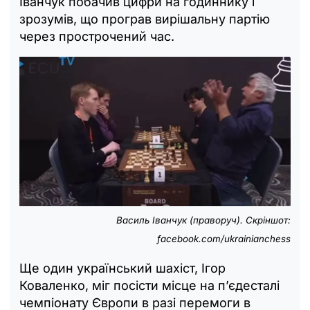
Іванчук побачив цифри на годиннику і
зрозумів, що програв вирішальну партію
через прострочений час.
Василь Іванчук (праворуч). Скріншот:
facebook.com/ukrainianchess
Ще один український шахіст, Ігор
Коваленко, міг посісти місце на п’єдесталі
чемпіонату Європи в разі перемоги в