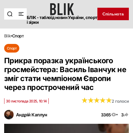
Спільнота
БЛІК - таблоїд новин України, спорт
і зірки
blik
спорт
Спорт
Прикра поразка українського
гросмейстера: Василь Іванчук не
зміг стати чемпіоном Європи
через прострочений час
★
★
★
★
★
★
★
★
★
★
2 голоси
30 листопада 2025, 10:14
Андрій Каплун
3365
3