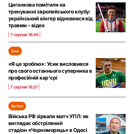
Циганкова помітили на
тренуванні європейського клубу:
український вінгер відновився від
травми – відео
7 серпня 18:49
Бокс
«Я це зроблю»: Усик висловився
про свого останнього суперника в
професійній кар'єрі
7 серпня 18:31
Футбол
Війська РФ зірвали матч УПЛ: як
виглядає обстріляний
стадіон «Чорноморець» в Одесі