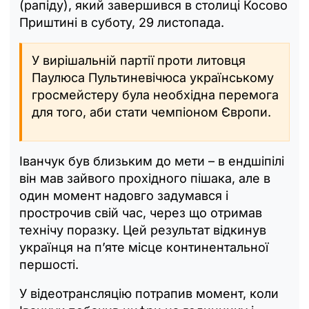
(рапіду), який завершився в столиці Косово
Приштині в суботу, 29 листопада.
У вирішальній партії проти литовця
Паулюса Пультиневічюса українському
гросмейстеру була необхідна перемога
для того, аби стати чемпіоном Європи.
Іванчук був близьким до мети – в ендшіпілі
він мав зайвого прохідного пішака, але в
один момент надовго задумався і
прострочив свій час, через що отримав
технічу поразку. Цей результат відкинув
українця на п’яте місце континентальної
першості.
У відеотрансляцію потрапив момент, коли