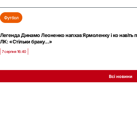
Футбол
Легенда Динамо Леоненко напхав Ярмоленку і ко навіть 
ЛК: «Стільки браку...»
7 серпня 16:40
Всі новини