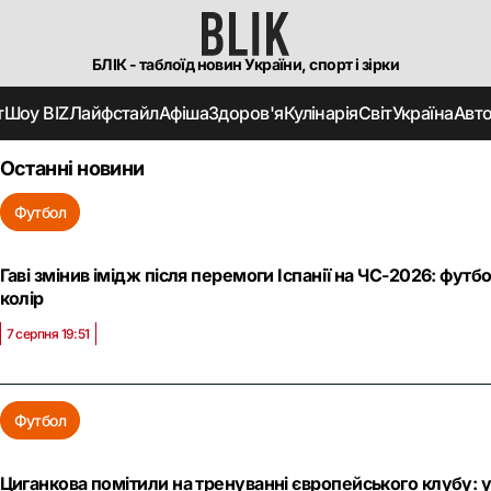
БЛІК - таблоїд новин України, спорт і зірки
т
Шоу BIZ
Лайфстайл
Афіша
Здоров'я
Кулінарія
Світ
Україна
Авт
Останні новини
Футбол
Гаві змінив імідж після перемоги Іспанії на ЧС-2026: фут
колір
7 серпня 19:51
Футбол
Циганкова помітили на тренуванні європейського клубу: ук