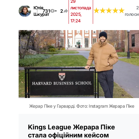
29
Юлія
листопада
2
★
★
★
★
★
★
★
★
★
★
731
2
Шкурат
2025,
голоси
17:24
Жерар Піке у Гарварді. Фото: Instagram Жерара Піке
Kings League Жерара Піке
стала офіційним кейсом