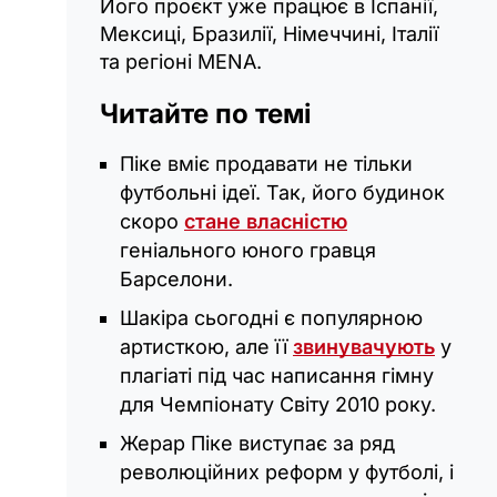
Його проєкт уже працює в Іспанії,
Мексиці, Бразилії, Німеччині, Італії
та регіоні MENA.
Читайте по темі
Піке вміє продавати не тільки
футбольні ідеї. Так, його будинок
скоро
стане власністю
геніального юного гравця
Барселони.
Шакіра сьогодні є популярною
артисткою, але її
звинувачують
у
плагіаті під час написання гімну
для Чемпіонату Світу 2010 року.
Жерар Піке виступає за ряд
революційних реформ у футболі, і