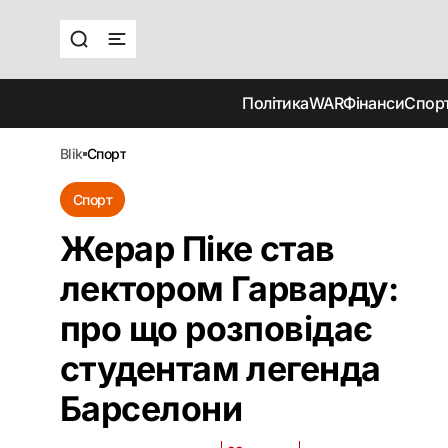
Політика
WAR
Фінанси
Спор
blik
спорт
Спорт
Жерар Піке став
лектором Гарварду:
про що розповідає
студентам легенда
Барселони