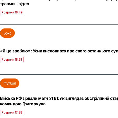
травми – відео
7 серпня 18:49
Бокс
«Я це зроблю»: Усик висловився про свого останнього суп
7 серпня 18:31
Футбол
Війська РФ зірвали матч УПЛ: як виглядає обстріляний ст
командою Григорчука
7 серпня 17:38