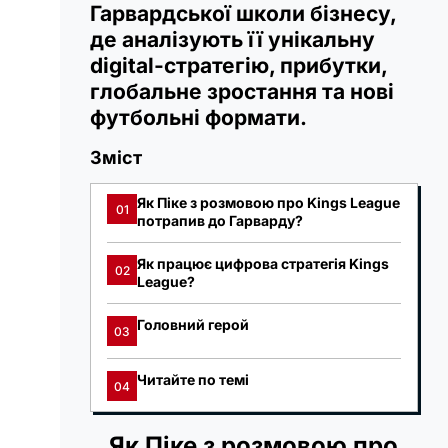
Гарвардської школи бізнесу,
де аналізують її унікальну
digital-стратегію, прибутки,
глобальне зростання та нові
футбольні формати.
Зміст
Як Піке з розмовою про Kings League
01
потрапив до Гарварду?
Як працює цифрова стратегія Kings
02
League?
Головний герой
03
Читайте по темі
04
Як Піке з розмовою про