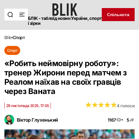
Спільнота
БЛІК - таблоїд новин України, спорт
і зірки
blik
спорт
Спорт
«Робить неймовірну роботу»:
тренер Жирони перед матчем з
Реалом наїхав на своїх гравців
через Ваната
★
★
★
★
★
★
★
★
★
★
4 голоси
29 листопада 2025, 17:05
Віктор Глухенький
1167
5