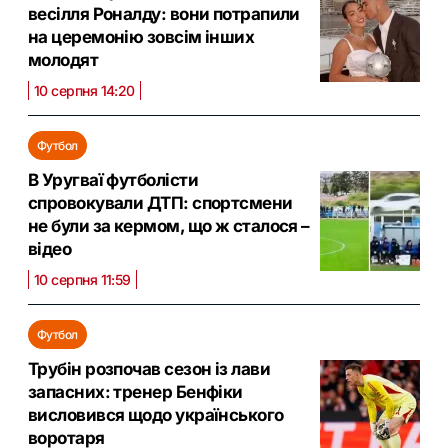
весілля Роналду: вони потрапили
на церемонію зовсім інших
молодят
10 серпня 14:20
Футбол
В Уругваї футболісти
спровокували ДТП: спортсмени
не були за кермом, що ж сталося –
відео
10 серпня 11:59
Футбол
Трубін розпочав сезон із лави
запасних: тренер Бенфіки
висловився щодо українського
воротаря