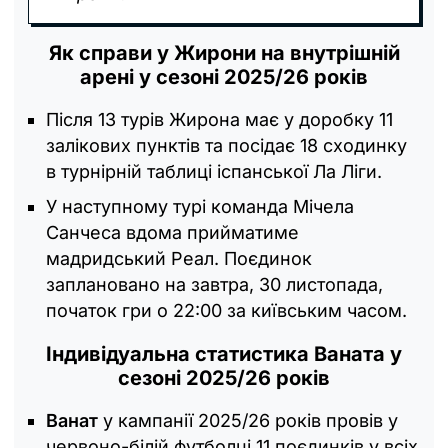
Як справи у Жирони на внутрішній
арені у сезоні 2025/26 років
Після 13 турів Жирона має у доробку 11
залікових пунктів та посідає 18 сходинку
в турнірній таблиці іспанської Ла Ліги.
У наступному турі команда Мічела
Санчеса вдома прийматиме
мадридський Реал. Поєдинок
заплановано на завтра, 30 листопада,
початок гри о 22:00 за київським часом.
Індивідуальна статистика Ваната у
сезоні 2025/26 років
Ванат
у кампанії 2025/26 років провів у
червоно-білій футболці 11 поєдинків у всіх