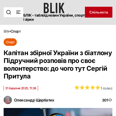
Спільнота
БЛІК - таблоїд новин України, спорт
і зірки
blik
спорт
Спорт
Капітан збірної України з біатлону
Підручний розповів про своє
волонтерство: до чого тут Сергій
Притула
★
★
★
★
★
★
★
★
★
★
1 голос
31 березня 2025, 11:36
Олександр Щербатих
301