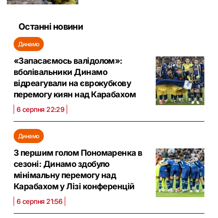
Останні новини
Динамо
«Запасаємось валідолом»:
вболівальники Динамо
відреагували на єврокубкову
перемогу киян над Карабахом
6 серпня 22:29
Динамо
З першим голом Пономаренка в
сезоні: Динамо здобуло
мінімальну перемогу над
Карабахом у Лізі конференцій
6 серпня 21:56