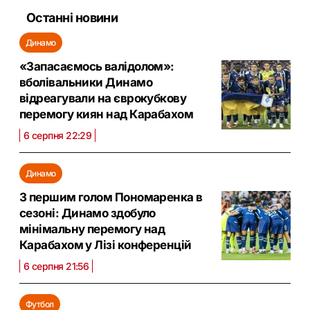
Останні новини
Динамо
«Запасаємось валідолом»:
вболівальники Динамо
відреагували на єврокубкову
перемогу киян над Карабахом
6 серпня 22:29
Динамо
З першим голом Пономаренка в
сезоні: Динамо здобуло
мінімальну перемогу над
Карабахом у Лізі конференцій
6 серпня 21:56
Футбол