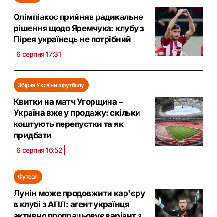
Олімпіакос прийняв радикальне
рішення щодо Яремчука: клубу з
Пірея українець не потрібний
6 серпня 17:31
Збірна України з футболу
Квитки на матч Угорщина –
Україна вже у продажу: скільки
коштують перепустки та як
придбати
6 серпня 16:52
Футбол
Лунін може продовжити кар'єру
в клубі з АПЛ: агент українця
активно пропрацьовує варіант з