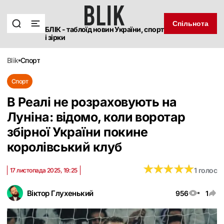
Спільнота
БЛІК - таблоїд новин України, спорт
і зірки
blik
спорт
Спорт
В Реалі не розраховують на
Луніна: відомо, коли воротар
збірної України покине
королівський клуб
★
★
★
★
★
★
★
★
★
★
1 голос
17 листопада 2025, 19:25
Віктор Глухенький
956
1