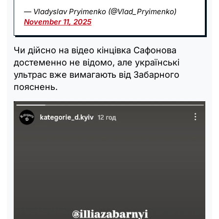
— Vladyslav Pryimenko (@Vlad_Pryimenko)
November 11, 2025
Чи дійсно на відео кінцівка Сафонова
достеменно не відомо, але українські
ультрас вже вимагають від Забарного
пояснень.