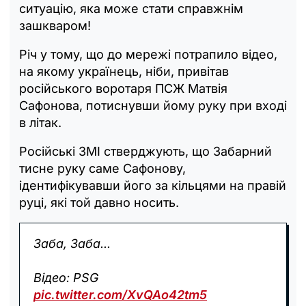
ситуацію, яка може стати справжнім
зашкваром!
Річ у тому, що до мережі потрапило відео,
на якому українець, ніби, привітав
російського воротаря ПСЖ Матвія
Сафонова, потиснувши йому руку при вході
в літак.
Російські ЗМІ стверджують, що Забарний
тисне руку саме Сафонову,
ідентифікувавши його за кільцями на правій
руці, які той давно носить.
Заба, Заба...
Відео: PSG
pic.twitter.com/XvQAo42tm5