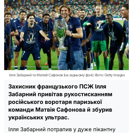
Ілля Забарний та Матвій Сафонов (на задньому фоні). Фото: Getty Images
Захисник французького ПСЖ Ілля
Забарний привітав рукостисканням
російського воротаря паризької
команди Матвія Сафонова й збурив
українських ультрас.
Ілля Забарний потрапив у дуже пікантну