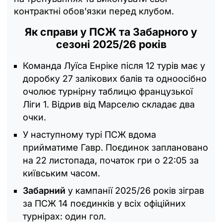
контрактні обов'язки перед клубом.
Як справи у ПСЖ та Забарного у
сезоні 2025/26 років
Команда Луїса Енріке після 12 турів має у
доробку 27 залікових балів та одноосібно
очолює турнірну таблицю французької
Ліги 1. Відрив від Марселю складає два
очки.
У наступному турі ПСЖ вдома
прийматиме Гавр. Поєдинок заплановано
на 22 листопада, початок гри о 22:05 за
київським часом.
Забарний
у кампанії 2025/26 років зіграв
за ПСЖ 14 поєдинків у всіх офіційних
турнірах: один гол.