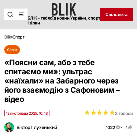
Спільнота
БЛІК - таблоїд новин України, спорт
і зірки
blik
спорт
Спорт
«Поясни сам, або з тебе
спитаємо ми»: ультрас
«наїхали» на Забарного через
його взаємодію з Сафоновим –
відео
★
★
★
★
★
★
★
★
★
★
2 голоси
12 листопада 2025, 10:48
Віктор Глухенький
1022
1