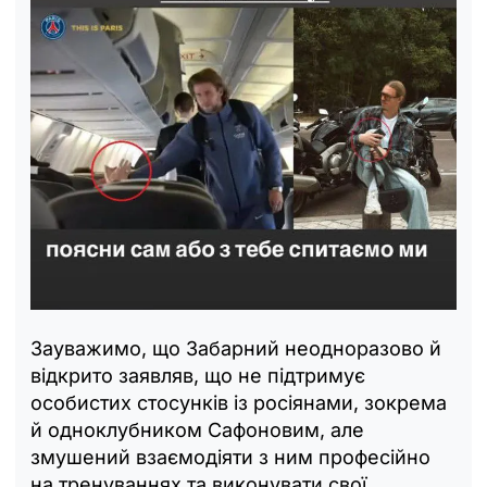
Зауважимо, що Забарний неодноразово й
відкрито заявляв, що не підтримує
особистих стосунків із росіянами, зокрема
й одноклубником Сафоновим, але
змушений взаємодіяти з ним професійно
на тренуваннях та виконувати свої