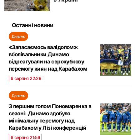
Останні новини
Динамо
«Запасаємось валідолом»:
вболівальники Динамо
відреагували на єврокубкову
перемогу киян над Карабахом
6 серпня 22:29
Динамо
З першим голом Пономаренка в
сезоні: Динамо здобуло
мінімальну перемогу над
Карабахом у Лізі конференцій
6 серпня 21:56