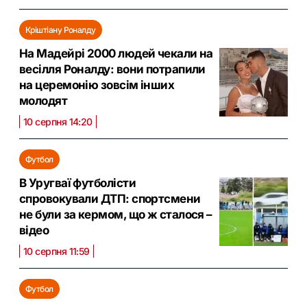
Кріштіану Роналду
На Мадейрі 2000 людей чекали на
весілля Роналду: вони потрапили
на церемонію зовсім інших
молодят
10 серпня 14:20
Футбол
В Уругваї футболісти
спровокували ДТП: спортсмени
не були за кермом, що ж сталося –
відео
10 серпня 11:59
Футбол