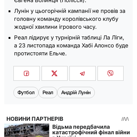
Євгена Волинця (Полісся).
Лунін у цьогорічній кампанії не провів за
головну команду королівського клубу
жодної хвилини ігрового часу.
Реал лідирує у турнірній таблиці Ла Ліги,
а 23 листопада команда Хабі Алонсо буде
протистояти Ельче.
Футбол
Реал
Андрій Лунін