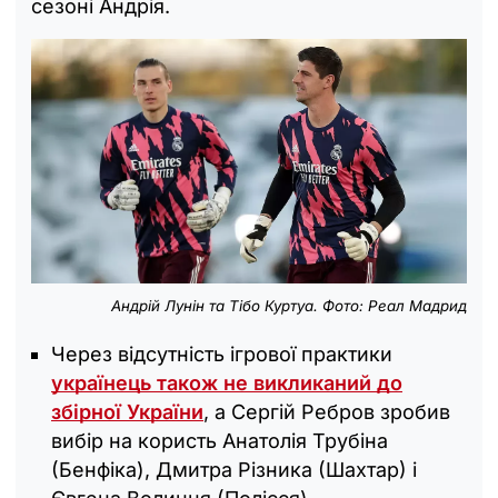
сезоні Андрія.
Андрій Лунін та Тібо Куртуа. Фото: Реал Мадрид
Через відсутність ігрової практики
українець також не викликаний до
збірної України
, а Сергій Ребров зробив
вибір на користь Анатолія Трубіна
(Бенфіка), Дмитра Різника (Шахтар) і