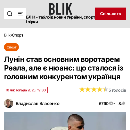
Спільнота
БЛІК - таблоїд новин України, спорт
і зірки
blik
спорт
Спорт
Лунін став основним воротарем
Реала, але є нюанс: що сталося із
головним конкурентом українця
★
★
★
★
★
★
★
★
★
★
5 голосів
10 листопада 2025, 19:30
Владислав Власенко
6790
8