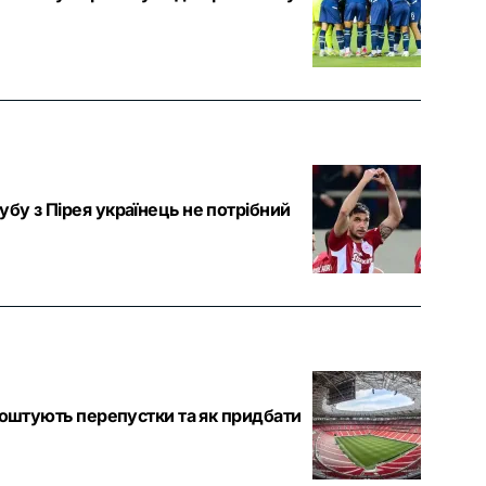
бу з Пірея українець не потрібний
коштують перепустки та як придбати