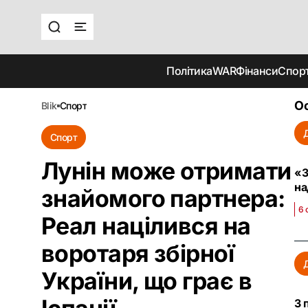
Політика
WAR
Фінанси
Спор
Ос
blik
спорт
Спорт
Лунін може отримати
«З
на
знайомого партнера:
6 
Реал націлився на
воротаря збірної
України, що грає в
З 