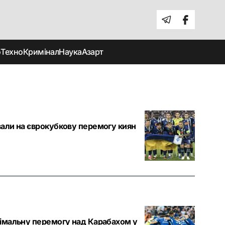
о
Техно
Кримінал
Наука
Азарт
али на єврокубкову перемогу киян
німальну перемогу над Карабахом у