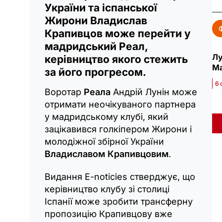
України та іспанської
Жирони Владислав
Крапивцов може перейти у
мадридський Реал,
Лу
керівництво якого стежить
Ма
за його прогресом.
6 
Воротар
Реала
Андрій Лунін може
отримати неочікуваного партнера
у мадридському клубі, який
зацікавився голкіпером Жирони і
молодіжної збірної України
Владиславом Крапивцовим
.
Видання E-noticies стверджує, що
керівництво клубу зі столиці
Іспанії може зробити трансферну
пропозицію Крапивцову вже