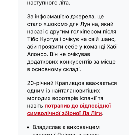
наступного літа.
За інформацією джерела, це
стало «шоком» для Луніна, який
наразі є другим голкіпером після
Тібо Куртуа і очікує на свій шанс,
аби проявити себе у команді Хабі
Алонсо. Він не очікував
додаткових конкурентів за місце
в основному складі.
20-річний Крапивцов вважається
одним із найталановитіших
молодих воротарів Іспанії та
навіть
потрапив до відповідної
символічної збірної Ла Ліги
.
Владислав є вихованцем
академії Дніпра, а також