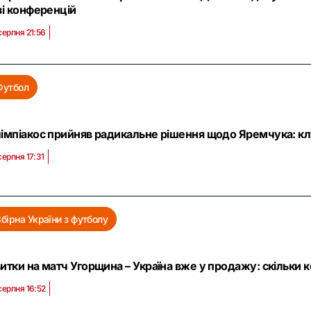
зі конференцій
серпня 21:56
Футбол
імпіакос прийняв радикальне рішення щодо Яремчука: клу
серпня 17:31
Збірна України з футболу
итки на матч Угорщина – Україна вже у продажу: скільки 
серпня 16:52