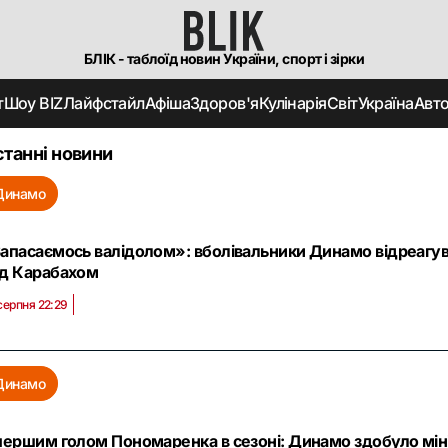
БЛІК - таблоїд новин України, спорт і зірки
т
Шоу BIZ
Лайфстайл
Афіша
Здоров'я
Кулінарія
Світ
Україна
Авт
танні новини
Динамо
апасаємось валідолом»: вболівальники Динамо відреагув
д Карабахом
серпня 22:29
Динамо
першим голом Пономаренка в сезоні: Динамо здобуло мі