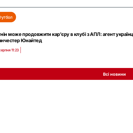
Футбол
нін може продовжити кар'єру в клубі з АПЛ: агент україн
нчестер Юнайтед
серпня 11:23
Всі новини