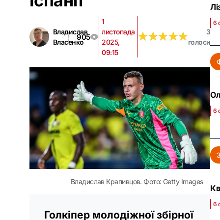
Іспанії
Лі
1
6 
Владислав
листопада
3
★
★
★
★
★
★
★
★
★
★
905
Власенко
2025,
голоси
09:15
Ол
6 
Владислав Крапивцов. Фото: Getty Images
Кв
6 
Голкіпер молодіжної збірної