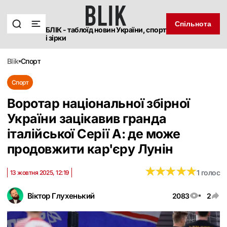
Спільнота
БЛІК - таблоїд новин України, спорт
і зірки
blik
спорт
Спорт
Воротар національної збірної
України зацікавив гранда
італійської Серії А: де може
продовжити кар'єру Лунін
★
★
★
★
★
★
★
★
★
★
1 голос
13 жовтня 2025, 12:19
Віктор Глухенький
2083
2