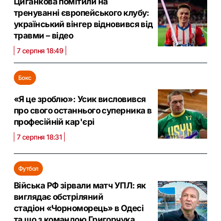
Циганкова помітили на
тренуванні європейського клубу:
український вінгер відновився від
травми – відео
7 серпня 18:49
Бокс
«Я це зроблю»: Усик висловився
про свого останнього суперника в
професійній кар'єрі
7 серпня 18:31
Футбол
Війська РФ зірвали матч УПЛ: як
виглядає обстріляний
стадіон «Чорноморець» в Одесі
та що з командою Григорчука