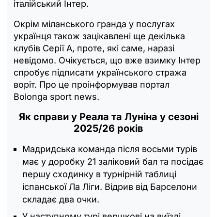
італійський Інтер.
Окрім міланського гранда у послугах
українця також зацікавлені ще декілька
клубів Серії А, проте, які саме, наразі
невідомо. Очікується, що вже взимку Інтер
спробує підписати українського стража
воріт. Про це проінформував портал
Bolonga sport news.
Як справи у Реала та Луніна у сезоні
2025/26 років
Мадридська команда після восьми турів
має у доробку 21 заліковий бал та посідає
першу сходинку в турнірній таблиці
іспанської Ла Ліги. Відрив від Барселони
складає два очки.
У наступному турі вершкові на виїзді