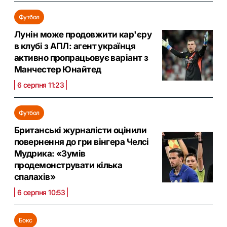
Футбол
Лунін може продовжити кар'єру
в клубі з АПЛ: агент українця
активно пропрацьовує варіант з
Манчестер Юнайтед
6 серпня 11:23
Футбол
Британські журналісти оцінили
повернення до гри вінгера Челсі
Мудрика: «Зумів
продемонструвати кілька
спалахів»
6 серпня 10:53
Бокс