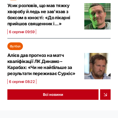
Усик розповів, що мав тяжку
хворобу й ледь не зав'язав з
боксом в юності: «До лікарні
прийшов священник і...»
6 серпня 09:59
Футбол
Алієв дав прогноз на матч
кваліфікації ЛК Динамо –
Карабах: «Чи не найбільше за
результати переживає Суркіс»
6 серпня 08:22
Всі новини