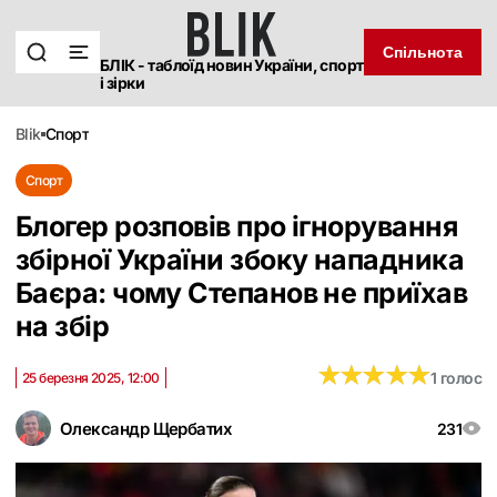
Спільнота
БЛІК - таблоїд новин України, спорт
і зірки
blik
спорт
Спорт
Блогер розповів про ігнорування
збірної України збоку нападника
Баєра: чому Степанов не приїхав
на збір
★
★
★
★
★
★
★
★
★
★
1 голос
25 березня 2025, 12:00
Олександр Щербатих
231