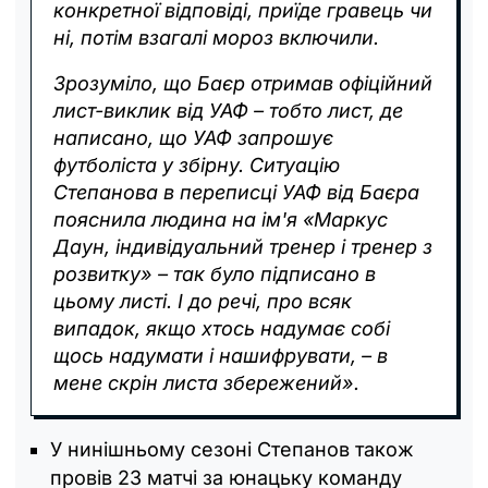
конкретної відповіді, приїде гравець чи
ні, потім взагалі мороз включили.
Зрозуміло, що Баєр отримав офіційний
лист-виклик від УАФ – тобто лист, де
написано, що УАФ запрошує
футболіста у збірну. Ситуацію
Степанова в переписці УАФ від Баєра
пояснила людина на ім'я «Маркус
Даун, індивідуальний тренер і тренер з
розвитку» – так було підписано в
цьому листі. І до речі, про всяк
випадок, якщо хтось надумає собі
щось надумати і нашифрувати, – в
мене скрін листа збережений».
У нинішньому сезоні Степанов також
провів 23 матчі за юнацьку команду