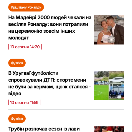
Кріштіану Роналду
На Мадейрі 2000 людей чекали на
весілля Роналду: вони потрапили
на церемонію зовсім інших
молодят
10 серпня 14:20
Футбол
В Уругваї футболісти
спровокували ДТП: спортсмени
не були за кермом, що ж сталося –
відео
10 серпня 11:59
Футбол
Трубін розпочав сезон із лави