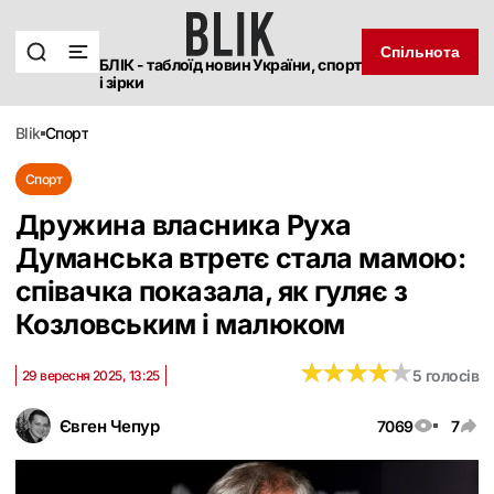
Спільнота
БЛІК - таблоїд новин України, спорт
і зірки
blik
спорт
Спорт
Дружина власника Руха
Думанська втретє стала мамою:
співачка показала, як гуляє з
Козловським і малюком
★
★
★
★
★
★
★
★
★
★
5 голосів
29 вересня 2025, 13:25
Євген Чепур
7069
7