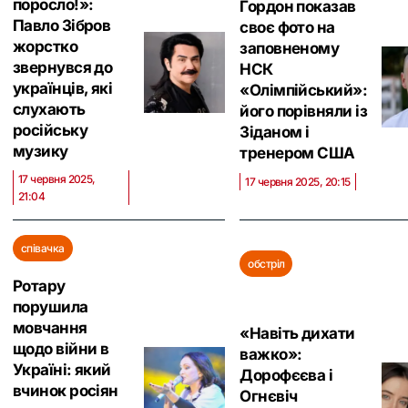
поросло!»:
Гордон показав
Павло Зібров
своє фото на
жорстко
заповненому
звернувся до
НСК
українців, які
«Олімпійський»:
слухають
його порівняли із
російську
Зіданом і
музику
тренером США
17 червня 2025,
17 червня 2025, 20:15
21:04
співачка
обстріл
Ротару
порушила
мовчання
«Навіть дихати
щодо війни в
важко»:
Україні: який
Дорофєєва і
вчинок росіян
Огнєвіч