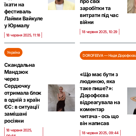
про свої
їхати на
заробітки та
фестиваль
витрати під час
Лайми Вайкуле
війни
у Юрмалу
18 червня 2025, 10:29
18 червня 2025, 11:18
Україна
DOROFEEVA — Надя Дорофєєв
Скандальна
Мандзюк
«Що має бути з
через
людиною, яка
Сердючку
таке пише?»:
отримала блок
Дорофєєва
в одній з країн
відреагувала на
ЄС: в ситуації
коментар
замішані
читача - ось що
росіяни
він написав
18 червня 2025,
18 червня 2025, 09:44
09:56