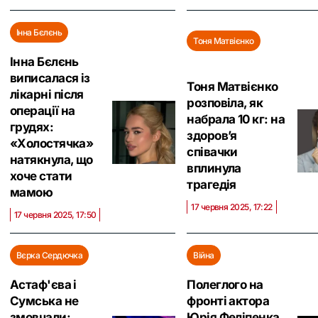
Інна Бєлєнь
Тоня Матвієнко
Інна Бєлєнь
виписалася із
Тоня Матвієнко
лікарні після
розповіла, як
операції на
набрала 10 кг: на
грудях:
здоров’я
«Холостячка»
співачки
натякнула, що
вплинула
хоче стати
трагедія
мамою
17 червня 2025, 17:22
17 червня 2025, 17:50
Вєрка Сердючка
Війна
Астаф'єва і
Полеглого на
Сумська не
фронті актора
змовчали:
Юрія Феліпенка