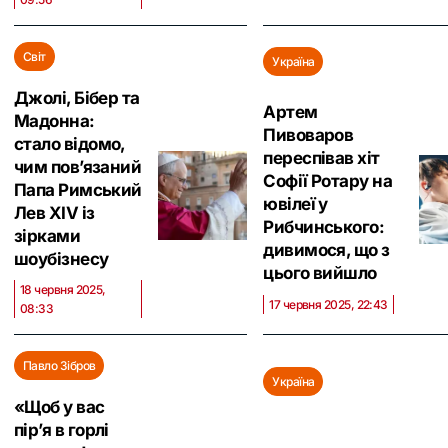
Світ
Україна
Джолі, Бібер та
Артем
Мадонна:
Пивоваров
стало відомо,
переспівав хіт
чим пов’язаний
Софії Ротару на
Папа Римський
ювілеї у
Лев XIV із
Рибчинського:
зірками
дивимося, що з
шоубізнесу
цього вийшло
18 червня 2025,
17 червня 2025, 22:43
08:33
Павло Зібров
Україна
«Щоб у вас
пір’я в горлі