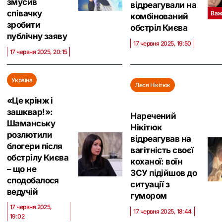
змусив
відреагували на
співачку
Важ
комбінований
зробити
обстріл Києва
публічну заяву
17 червня 2025, 19:50
17 червня 2025, 20:15
Україна
Леся Нікітюк
«Це крінж і
зашквар!»:
Наречений
Шаманську
Нікітюк
розлютили
відреагував на
блогери після
вагітність своєї
обстрілу Києва
коханої: воїн
– що не
ЗСУ підійшов до
сподобалося
ситуації з
ведучій
гумором
17 червня 2025,
17 червня 2025, 18:44
19:02