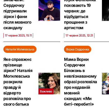
Сердючку
поховають 19
підтримали
червня: де
зірки і фани
відбудеться
після мовного
прощання з
скандалу
артистом
17 червня 2025, 15:11
17 червня 2025, 12:21
Наталія Могилевська
Вєрка Сердючка
Яке справжнє
Мама Вєрки
прізвище
Сердючки
зірки? Наталія
Білоконь в
Могилевська
невпізнаваному
розкрила
образі розповіла
правду й
про недавній
Важливо
відверто
мовний
розповіла про
скандал: «Ми
свого батька
биті-перебиті»