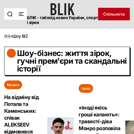
Спільнота
БЛІК - таблоїд новин України, спорт
і зірки
blik
Шоу BIZ
Шоу-бізнес: життя зірок,
гучні прем'єри та скандальні
історії
Музика
гроші
На відміну від
Потапа та
«Іноді якісь
Каменських:
гроші капають»:
співак
травесті-діва
ALEKSEEV
Монро розповіла
відмовився