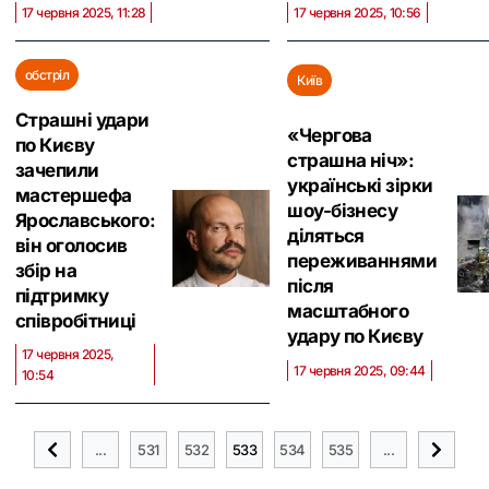
17 червня 2025, 11:28
17 червня 2025, 10:56
обстріл
Київ
Страшні удари
«Чергова
по Києву
страшна ніч»:
зачепили
українські зірки
мастершефа
шоу-бізнесу
Ярославського:
діляться
він оголосив
переживаннями
збір на
після
підтримку
масштабного
співробітниці
удару по Києву
17 червня 2025,
17 червня 2025, 09:44
10:54
...
531
532
533
534
535
...