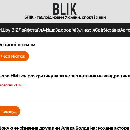
БЛІК - таблоїд новин України, спорт і зірки
т
Шоу BIZ
Лайфстайл
Афіша
Здоров'я
Кулінарія
Світ
Україна
Авт
станні новини
Леся Нікітюк
есю Нікітюк розкритикували через катання на квадроциклі 
6 серпня 21:34
Голлівуд
окуюче зізнання дружини Алека Болдвіна: кохана актора