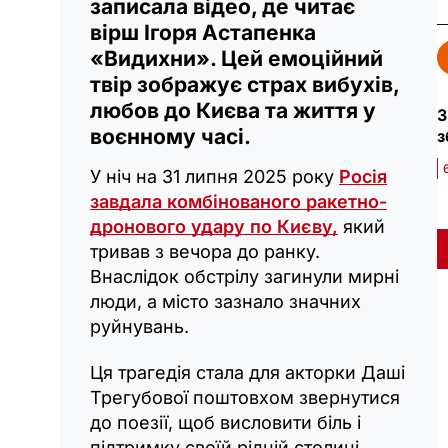
записала відео, де читає
вірш Ігоря Астапенка
«Видихни». Цей емоційний
твір зображує страх вибухів,
любов до Києва та життя у
З
воєнному часі.
з
У ніч на 31 липня 2025 року
Росія
завдала комбінованого ракетно-
дронового удару по Києву,
який
тривав з вечора до ранку.
Внаслідок обстрілу загинули мирні
люди, а місто зазнало значних
руйнувань.
Ця трагедія стала для акторки Даші
Трегубової поштовхом звернутися
до поезії, щоб висловити біль і
підтримку своїй рідній столиці.