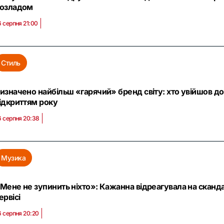
озладом
6 серпня 21:00
Стиль
изначено найбільш «гарячий» бренд світу: хто увійшов до 
ідкриттям року
6 серпня 20:38
Музика
Мене не зупинить ніхто»: Кажанна відреагувала на скандал
ервісі
6 серпня 20:20