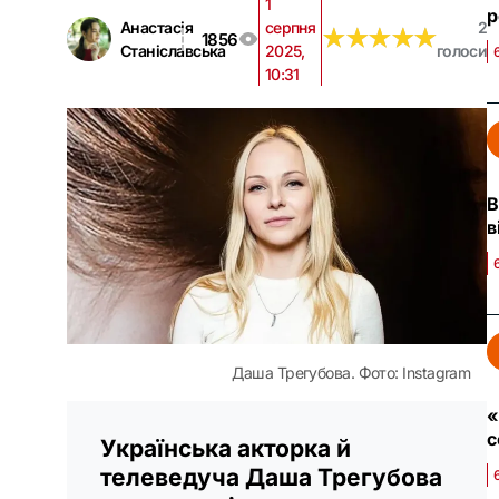
1
р
Анастасія
серпня
2
★
★
★
★
★
★
★
★
★
★
1856
Станіславська
2025,
голоси
10:31
В
в
Даша Трегубова. Фото: Instagram
«
с
Українська акторка й
телеведуча Даша Трегубова