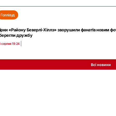
Голлівуд
ірки «Району Беверлі-Хіллз» зворушили фанатів новим фото:
берегли дружбу
6 серпня 19:24
Всі новини