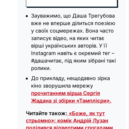
Зауважимо, що Даша Трегубова
вже не вперше ділиться поезією
у своїх соцмережах. Вона часто
записує відео, на яких читає
вірші українських авторів. У її
Instagram навіть є окремий тег –
#дашачитає, під яким зібрані такі
ролики.
До прикладу, нещодавно зірка
кіно зворушила мережу
прочитанням вірша Сергія
Жадана зі збірки «Тамплієри».
Читайте також:
«Боже, як тут
стрьомно»: комік Андрій Лузан
поділився відвертими спогадами