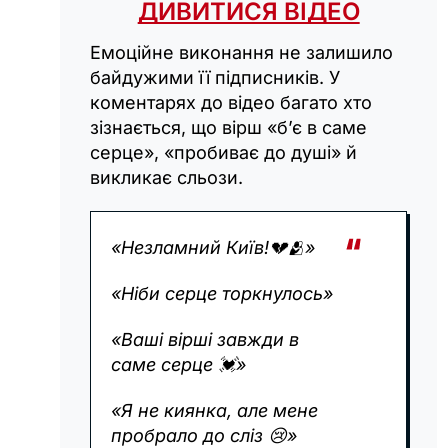
ДИВИТИСЯ ВІДЕО
Емоційне виконання не залишило
байдужими її підписників. У
коментарях до відео багато хто
зізнається, що вірш «б’є в саме
серце», «пробиває до душі» й
викликає сльози.
«Незламний Київ!
💔🫂
»
«Ніби серце торкнулось
»
«Ваші вірші завжди в
саме серце
💓
»
«Я не киянка, але мене
пробрало до сліз
😢
»