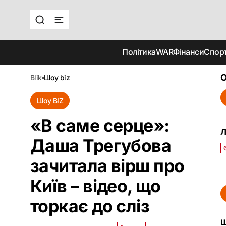
Політика
WAR
Фінанси
Спор
О
blik
шоу biz
Шоу BIZ
«В саме серце»:
Л
Даша Трегубова
зачитала вірш про
Київ – відео, що
торкає до сліз
Ш