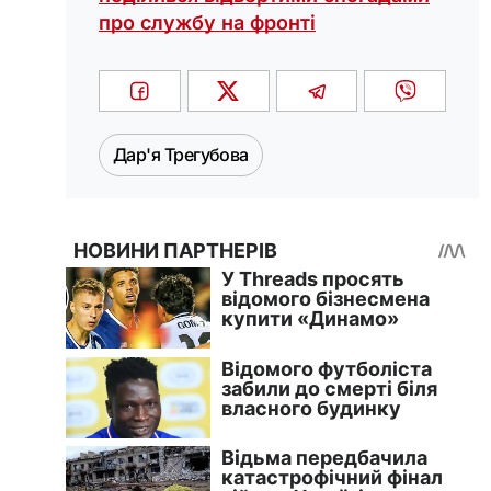
про службу на фронті
Дар'я Трегубова