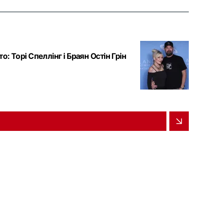
 Торі Спеллінг і Браян Остін Грін