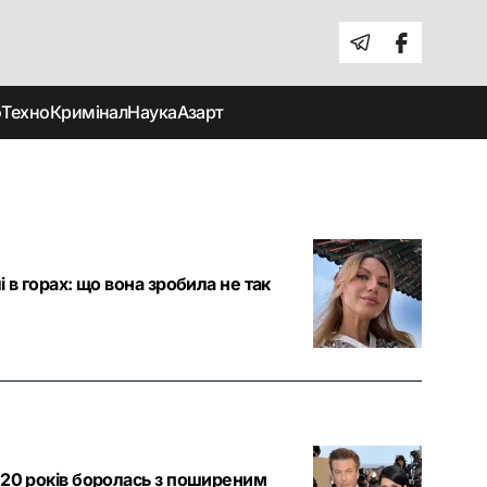
о
Техно
Кримінал
Наука
Азарт
в горах: що вона зробила не так
 20 років боролась з поширеним