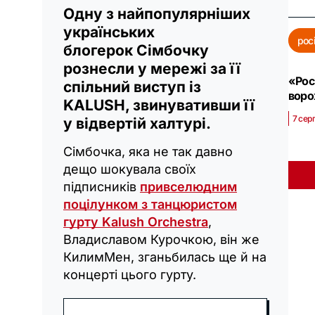
Одну з найпопулярніших
українських
рос
блогерок Сімбочку
рознесли у мережі за її
«Рос
спільний виступ із
воро
KALUSH, звинувативши її
7 сер
у відвертій халтурі.
Сімбочка, яка не так давно
дещо шокувала своїх
підписників
привселюдним
поцілунком з танцюристом
гурту Kalush Orchestra
,
Владиславом Курочкою, він же
КилимМен, зганьбилась ще й на
концерті цього гурту.