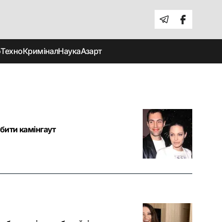
о
Техно
Кримінал
Наука
Азарт
бити камінгаут