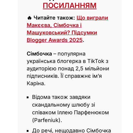
ПОСИЛАННЯМ
🔥 Читайте також:
Що виграли
Макєєва, Сімбочка і
Машуковський? Підсумки
Blogger Awards 2025
.
Сімбочка
– популярна
українська блогерка в TikTok з
аудиторією понад 2,5 мільйони
підписників. Її справжнє ім’я
Каріна.
Відома також завдяки
скандальному шлюбу зі
співаком Іллею Парфенюком
(Parfeniuk).
До речі, нещодавно Сімбочка