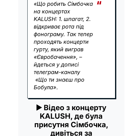
«Що робить Сімбочка
на концертах
KALUSH: 1. шпагат, 2.
відкриває рота під
фонограму. Так тепер
проходять концерти
гурту, який виграв
«Євробачення», –
йдеться у дописі
телеграм-каналу
«Що ти знаєш про
Бобула».
▶️ Відео з концерту
KALUSH, де була
присутня Сімбочка,
дивіться за