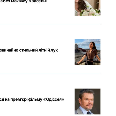
з без макіяжу в басейні
вичайно стильний літній лук
я на прем’єрі фільму «Одіссея»