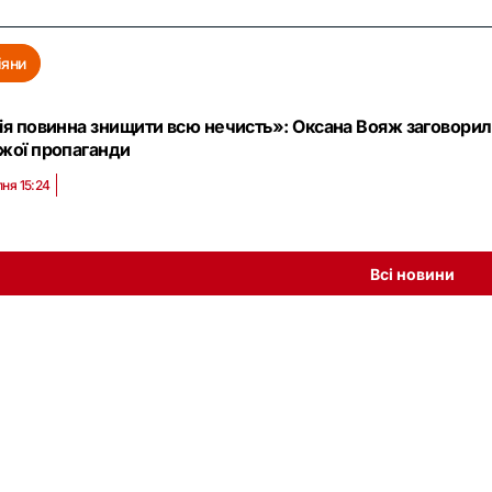
іяни
ія повинна знищити всю нечисть»: Оксана Вояж заговорил
жої пропаганди
пня 15:24
Всі новини