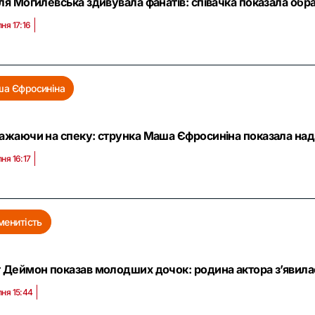
ля Могилевська здивувала фанатів: співачка показала обра
пня 17:16
а Єфросиніна
ажаючи на спеку: струнка Маша Єфросиніна показала надз
пня 16:17
менитість
 Деймон показав молодших дочок: родина актора з’явилас
пня 15:44