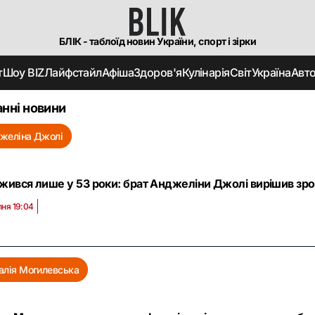
БЛІК - таблоїд новин України, спорт і зірки
т
Шоу BIZ
Лайфстайл
Афіша
Здоров'я
Кулінарія
Світ
Україна
Авт
нні новини
желіна Джолі
жився лише у 53 роки: брат Анджеліни Джолі вирішив зро
пня 19:04
алія Могилевська