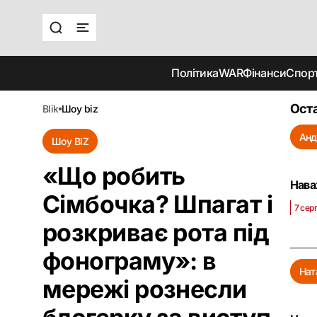
Політика
WAR
Фінанси
Спор
Оста
blik
шоу biz
Анд
Шоу BIZ
«Що робить
Нава
Сімбочка? Шпагат і
7 сер
розкриває рота під
фонограму»: в
Нат
мережі рознесли