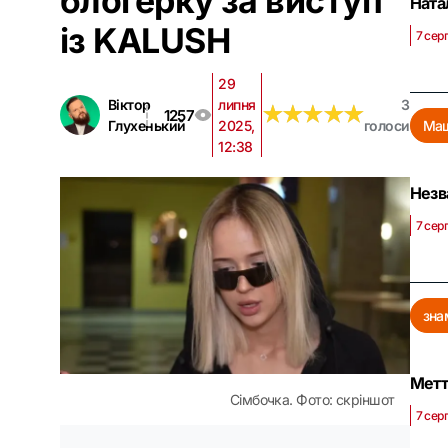
блогерку за виступ
Ната
із KALUSH
7 сер
29
Віктор
липня
3
★
★
★
★
★
★
★
★
★
★
1257
Глухенький
2025,
голоси
Маш
12:38
Незв
7 сер
зна
Метт
Сімбочка. Фото: скріншот
7 сер