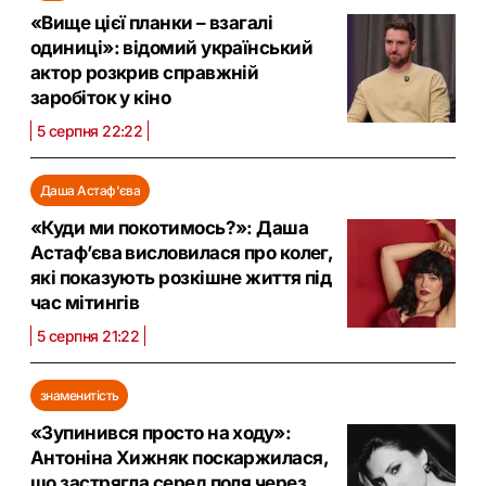
«Вище цієї планки – взагалі
одиниці»: відомий український
актор розкрив справжній
заробіток у кіно
5 серпня 22:22
Даша Астаф'єва
«Куди ми покотимось?»: Даша
Астаф’єва висловилася про колег,
які показують розкішне життя під
час мітингів
5 серпня 21:22
знаменитість
«Зупинився просто на ходу»:
Антоніна Хижняк поскаржилася,
що застрягла серед поля через