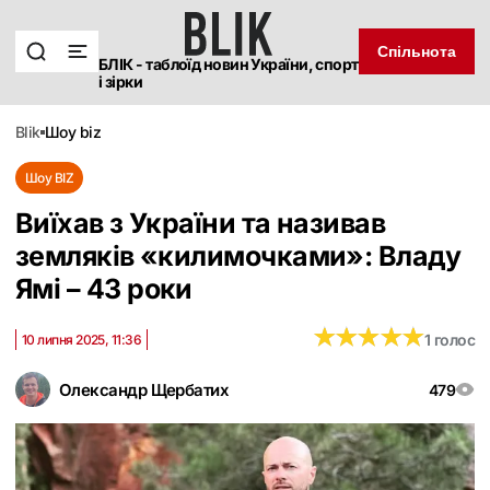
Спільнота
БЛІК - таблоїд новин України, спорт
і зірки
blik
шоу biz
Шоу BIZ
Виїхав з України та називав
земляків «килимочками»: Владу
Ямі – 43 роки
★
★
★
★
★
★
★
★
★
★
1 голос
10 липня 2025, 11:36
Олександр Щербатих
479