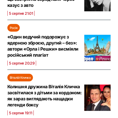
казус з авто
5 серпня 21:01
Росія
«Один ведучий подорожує з
ядерною зброєю, другий – без»:
автори «Орла і Решки» висміяли
російський плагіат
5 серпня 20:29
Віталій Кличко
Колишня дружина Віталія Кличка
засвітилася з дітьми за кордоном:
як зараз виглядають нащадки
легенди боксу
5 серпня 19:11