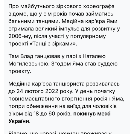
Про майбутнього зіркового хореографа
відомо, що у сім років почав займатись
бальними танцями. Медійна кар’єра Ями
отримала великий імпульс для розвитку у
2006-му, після участі у популярному
проекті «Танці з зірками».
Там Влад танцював у парі з Наталею
Могилевською. Згодом Яма став суддею
проекту.
Медійна кар’єра танцюриста розвивалась
до 24 лютого 2022 року. У день початку
повномасштабного вторгнення росіян Яма,
попри обмеження на виїзд для чоловіків
віком від 18 до 60 років,
покинув межі
України
.
Відомо, що наразі шоумен проживає у