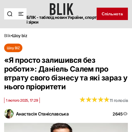
Спільнота
БЛІК - таблоїд новин України, спорт
і зірки
blik
шоу biz
Шоу BIZ
«Я просто залишився без
роботи»: Даніель Салем про
втрату свого бізнесу та які зараз у
нього пріоритети
★
★
★
★
★
★
★
★
★
★
11 голосів
1 лютого 2025, 17:29
Анастасія Станіславська
2645