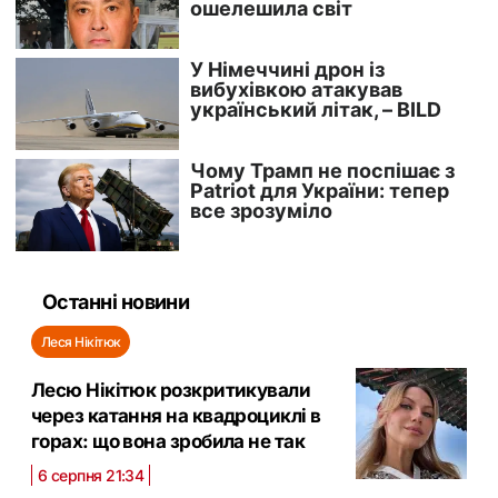
Останні новини
Леся Нікітюк
Лесю Нікітюк розкритикували
через катання на квадроциклі в
горах: що вона зробила не так
6 серпня 21:34