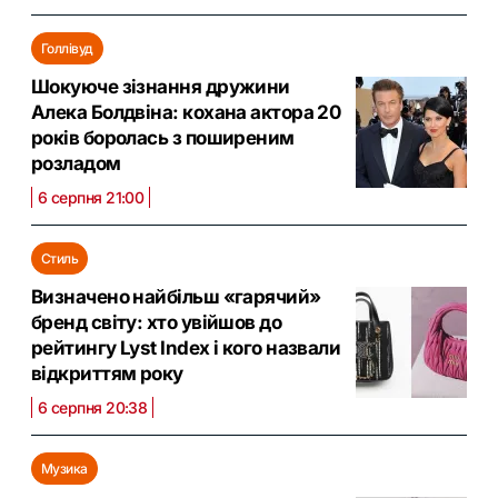
Голлівуд
Шокуюче зізнання дружини
Алека Болдвіна: кохана актора 20
років боролась з поширеним
розладом
6 серпня 21:00
Стиль
Визначено найбільш «гарячий»
бренд світу: хто увійшов до
рейтингу Lyst Index і кого назвали
відкриттям року
6 серпня 20:38
Музика