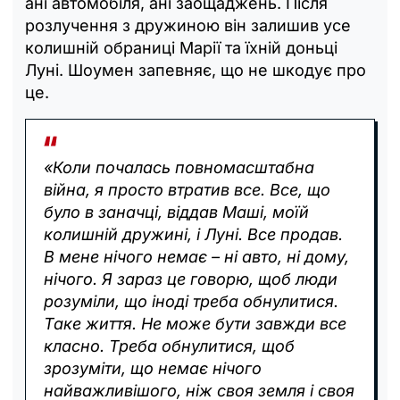
ані автомобіля, ані заощаджень. Після
розлучення з дружиною він залишив усе
колишній обраниці Марії та їхній доньці
Луні. Шоумен запевняє, що не шкодує про
це.
«Коли почалась повномасштабна
війна, я просто втратив все. Все, що
було в заначці, віддав Маші, моїй
колишній дружині, і Луні. Все продав.
В мене нічого немає – ні авто, ні дому,
нічого. Я зараз це говорю, щоб люди
розуміли, що іноді треба обнулитися.
Таке життя. Не може бути завжди все
класно. Треба обнулитися, щоб
зрозуміти, що немає нічого
найважливішого, ніж своя земля і своя