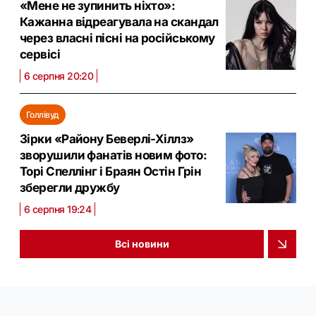
«Мене не зупинить ніхто»:
Кажанна відреагувала на скандал
через власні пісні на російському
сервісі
6 серпня 20:20
Голлівуд
Зірки «Району Беверлі-Хіллз»
зворушили фанатів новим фото:
Торі Спеллінг і Браян Остін Грін
зберегли дружбу
6 серпня 19:24
Всі новини