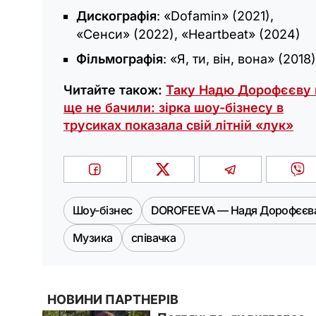
Дискографія
: «Dofamin» (2021),
«Сенси» (2022), «Heartbeat» (2024)
Фільмографія
: «Я, ти, він, вона» (2018)
Читайте також:
Таку Надю Дорофєєву 
ще не бачили: зірка шоу-бізнесу в
трусиках показала свій літній «лук»
Шоу-бізнес
DOROFEEVA — Надя Дорофєєв
Музика
співачка