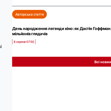
Авторська стаття
День народження легенди кіно: як Дастін Гоффман
мільйонів глядачів
8 серпня 07:50
і
Всі нови