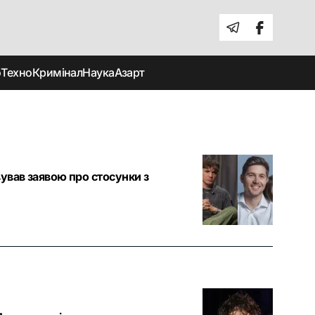
о
Техно
Кримінал
Наука
Азарт
ував заявою про стосунки з