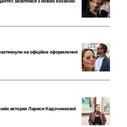
Дантес засвітився з новою коханою
натякнули на офіційне оформлення
ловік акторки Лариси Кадочникової