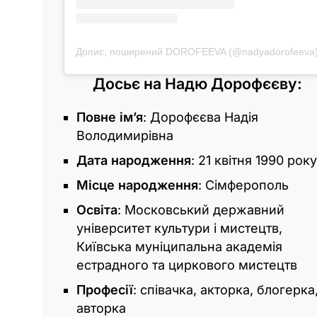
Допис, поширений DOROFEEVA (@nadyadorofeeva
Досьє на Надю Дорофєєву:
Повне ім’я
: Дорофєєва Надія
Володимирівна
Дата народження
: 21 квітня 1990 року
Місце народження
: Сімферополь
Освіта
: Московський державний
університет культури і мистецтв,
Київська муніципальна академія
естрадного та циркового мистецтв
Професії
: співачка, акторка, блогерка
авторка