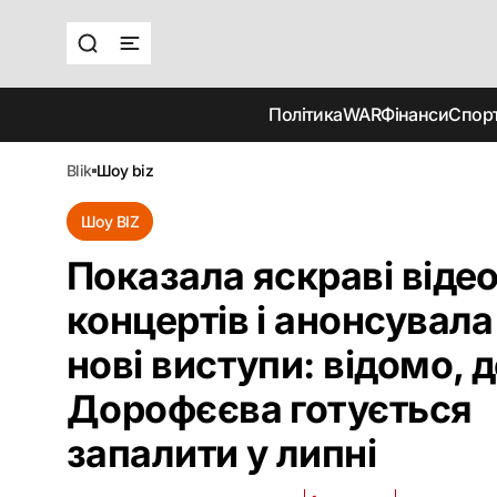
Політика
WAR
Фінанси
Спор
blik
шоу biz
Шоу BIZ
Показала яскраві відео
концертів і анонсувала
нові виступи: відомо, д
Дорофєєва готується
запалити у липні