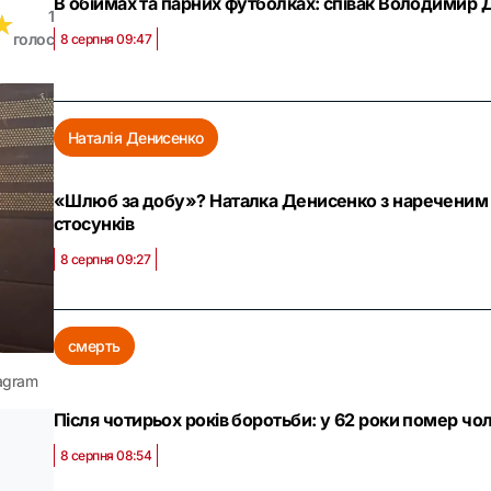
В обіймах та парних футболках: співак Володимир 
1
★
★
голос
8 серпня 09:47
Наталія Денисенко
«Шлюб за добу»? Наталка Денисенко з нареченим 
стосунків
8 серпня 09:27
смерть
agram
Після чотирьох років боротьби: у 62 роки помер чо
8 серпня 08:54