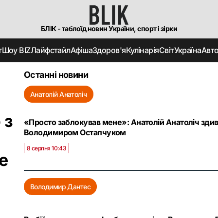
БЛІК - таблоїд новин України, спорт і зірки
т
Шоу BIZ
Лайфстайл
Афіша
Здоров'я
Кулінарія
Світ
Україна
Авт
Останні новини
Анатолій Анатоліч
 з
«Просто заблокував мене»: Анатолій Анатоліч здив
Володимиром Остапчуком
8 серпня 10:43
е
Володимир Дантес