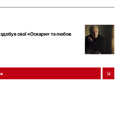
 здобув свої «Оскари» та любов
ни