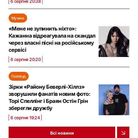
6 серпня 20:38
Музика
«Мене не зупинить ніхто»:
Кажанна відреагувала на скандал
через власні пісні на російському
сервісі
6 серпня 20:20
Голлівуд
Зірки «Району Беверлі-Хіллз»
зворушили фанатів новим фото:
Торі Спеллінг і Браян Остін Грін
зберегли дружбу
6 серпня 19:24
Всі новини