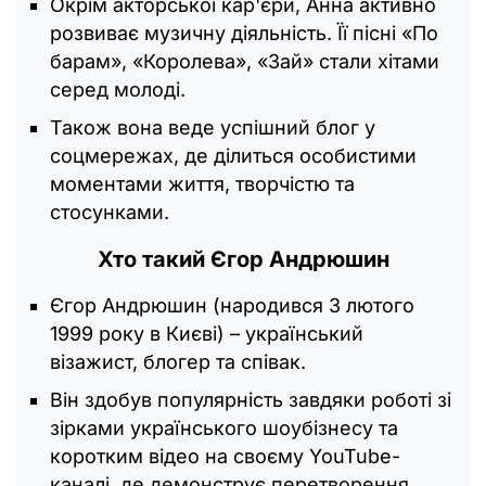
Окрім акторської кар'єри, Анна активно
розвиває музичну діяльність. Її пісні «По
барам», «Королева», «Зай» стали хітами
серед молоді.
Також вона веде успішний блог у
соцмережах, де ділиться особистими
моментами життя, творчістю та
стосунками.
Хто такий Єгор Андрюшин
Єгор Андрюшин (народився 3 лютого
1999 року в Києві) – український
візажист, блогер та співак.
Він здобув популярність завдяки роботі зі
зірками українського шоубізнесу та
коротким відео на своєму YouTube-
каналі, де демонструє перетворення