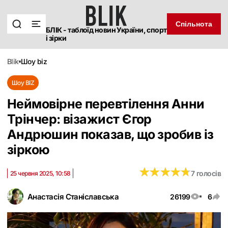
Спільнота
БЛІК - таблоїд новин України, спорт
і зірки
blik
шоу biz
Шоу BIZ
Неймовірне перевтілення Анни
Трінчер: візажист Єгор
Андрюшин показав, що зробив із
зіркою
★
★
★
★
★
★
★
★
★
★
7 голосів
25 червня 2025, 10:58
Анастасія Станіславська
26199
6