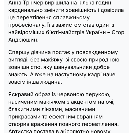
Анна Трінчер вирішила на кілька годин
кардинально змінити зовнішність і довірила
це перевтілення справжньому
професіоналу. Її візажистом став один із
найвідоміших б’юті-майстрів України – Єгор
Андрюшин.
Спершу дівчина постає у повсякденному
вигляді, без макіяжу, зі своєю природною
зовнішністю, яку шанувальники добре
знають. А вже на наступному кадрі наче
зовсім інша людина.
Яскравий образ із червоною перукою,
насиченим макіяжем з акцентом на очі,
блакитними лінзами, масивними
прикрасами та ефектним вбранням
створив враження повного перевтілення.
Артистка постала в абсолютно новому