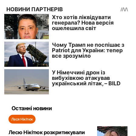
Останні новини
Леся Нікітюк
Лесю Нікітюк розкритикували