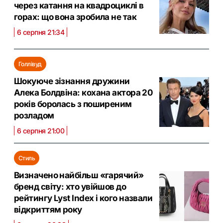
через катання на квадроциклі в
горах: що вона зробила не так
6 серпня 21:34
Голлівуд
Шокуюче зізнання дружини
Алека Болдвіна: кохана актора 20
років боролась з поширеним
розладом
6 серпня 21:00
Стиль
Визначено найбільш «гарячий»
бренд світу: хто увійшов до
рейтингу Lyst Index і кого назвали
відкриттям року