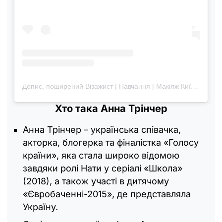
Допис, поширений Візажист | Навчання | Макіяж Київ 🇺🇦 (@egor_mua)
Хто така Анна Трінчер
Анна Трінчер – українська співачка,
акторка, блогерка та фіналістка «Голосу
країни», яка стала широко відомою
завдяки ролі Нати у серіалі «Школа»
(2018), а також участі в дитячому
«Євробаченні-2015», де представляла
Україну.