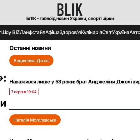
БЛІК - таблоїд новин України, спорт і зірки
т
Шоу BIZ
Лайфстайл
Афіша
Здоров'я
Кулінарія
Світ
Україна
Авт
Останні новини
Анджеліна Джолі
»:
Наважився лише у 53 роки: брат Анджеліни Джолі вир
7 серпня 19:04
ви
Наталія Могилевська