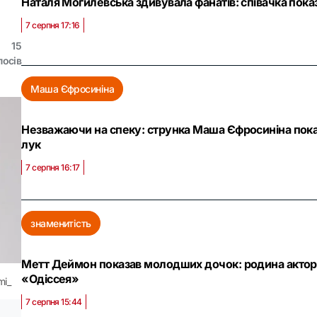
Наталя Могилевська здивувала фанатів: співачка показ
7 серпня 17:16
15
лосів
Маша Єфросиніна
Незважаючи на спеку: струнка Маша Єфросиніна пока
лук
7 серпня 16:17
знаменитість
Метт Деймон показав молодших дочок: родина актора 
«Одіссея»
mi_
7 серпня 15:44