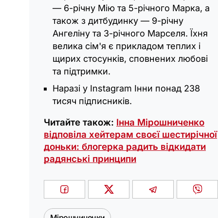
— 6-річну Мію та 5-річного Марка, а
також з дитбудинку — 9-річну
Ангеліну та 3-річного Марселя. Їхня
велика сім'я є прикладом теплих і
щирих стосунків, сповнених любові
та підтримки.
Наразі у Instagram Інни понад 238
тисяч підписників.
Читайте також:
Інна Мірошниченко
відповіла хейтерам своєї шестирічної
доньки: блогерка радить відкидати
радянські принципи
Мірошниченки