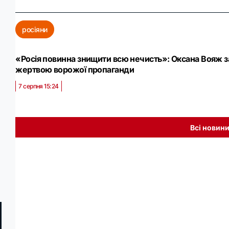
росіяни
«Росія повинна знищити всю нечисть»: Оксана Вояж за
жертвою ворожої пропаганди
7 серпня 15:24
Всі новин