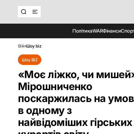
Політика
WAR
Фінанси
Спор
blik
шоу biz
Шоу BIZ
«Моє ліжко, чи мишей
Мірошниченко
поскаржилась на умо
в одному з
найвідоміших гірських