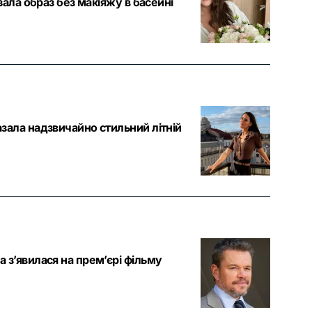
ала образ без макіяжу в басейні
зала надзвичайно стильний літній
з’явилася на прем’єрі фільму