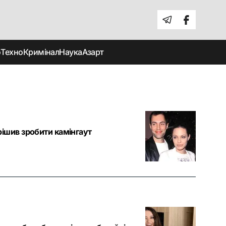
о
Техно
Кримінал
Наука
Азарт
ішив зробити камінгаут