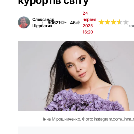
курортів світу
24
Олександр
червня
★
★
★
★
★
★
★
★
★
★
50621
45
Щербатих
2025,
го
16:20
Інна Мірошниченко. Фото: instagram.com/_inna_