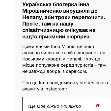
Українська блогерка інна
Мірошниченко вирушила до
Непалу, аби трохи перепочити.
Проте, там на нашу
співвітчизницю очікував не
надто приємний сюрприз.
Цими днями Інна Мірошниченко
активно висвітлює свій відпочинок на
гірському курорті у Непалі. І хоч це
місце популярне серед туристів – там
не завжди добре із сервісом.
Про це Інна повідомила у stories свого
акаунту в Instagram:
«Це моє ліжко (чи ліжко