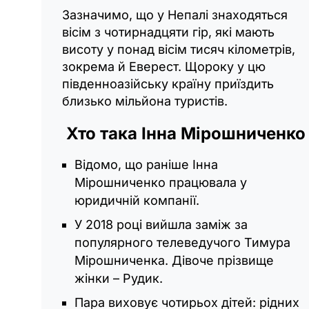
Зазначимо, що у Непалі знаходяться
вісім з чотирнадцяти гір, які мають
висоту у понад вісім тисяч кілометрів,
зокрема й Еверест. Щороку у цю
південноазійську країну приїздить
близько мільйона туристів.
Хто така Інна Мірошниченко
Відомо, що раніше Інна
Мірошниченко працювала у
юридичній компанії.
У 2018 році вийшла заміж за
популярного телеведучого Тимура
Мірошниченка. Дівоче прізвище
жінки – Рудик.
Пара виховує чотирьох дітей: рідних