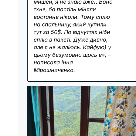
мишей, я не знаю вже). Воно
тхне, бо постіль міняли
востаннє ніколи. Тому сплю
на спальнику, який купили
тут за 50$. По відчуттях ніби
сплю в пакеті. Дуже дивно,
але я не жаліюсь. Кайфую) у
цьому безумовно щось є», –
написала Інна
Мірошниченко.