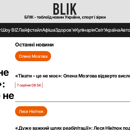
БЛІК - таблоїд новин України, спорт і зірки
т
Шоу BIZ
Лайфстайл
Афіша
Здоров'я
Кулінарія
Світ
Україна
Авт
Останні новини
Олена Мозгова
не
«Тікати – це не моє»: Олена Мозгова відверто висл
:
7 серпня 08:54
 не
Леся Нікітюк
«Дуже важкий шлях реабілітації»: Леся Нікітюк по