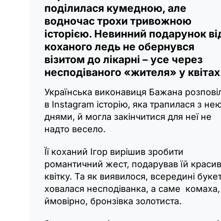
поділилася кумедною, але
водночас трохи тривожною
історією. Невинний подарунок ві
коханого ледь не обернувся
візитом до лікарні – усе через
несподіваного «жителя» у квітах
Українська виконавиця Бажана розпові
в Instagram історію, яка трапилася з не
днями, й могла закінчитися для неї не
надто весело.
Її коханий Ігор вирішив зробити
романтичний жест, подарував їй краси
квітку. Та як виявилося, всередині буке
ховалася несподіванка, а саме комаха,
ймовірно, бронзівка золотиста.