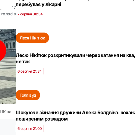
перебуває у лікарні
17
★
★
голосів
7 серпня 08:34
Леся Нікітюк
Лесю Нікітюк розкритикували через катання на ква
не так
6 серпня 21:34
Голлівуд
LIK.ua
Шокуюче зізнання дружини Алека Болдвіна: кохана 
поширеним розладом
6 серпня 21:00