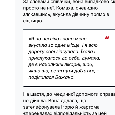
За словами співачки, вона випадково сі
просто на неї. Комаха, очевидно
злякавшись, вкусила дівчину прямо в
сідницю.
«Я на неї сіла і вона мене
вкусила за одне місце. І я всю
дорогу собі зіпсувала. Їхала і
прислухалася до себе, думала,
де є найближчі лікарні, щоб,
якщо що, встигнути доїхати», -
поділилася Бажана.
На щастя, до медичної допомоги справ
не дійшла. Вона додала, що
зателефонувала Ігорю й жартома
«переклала» відповідальність за цей