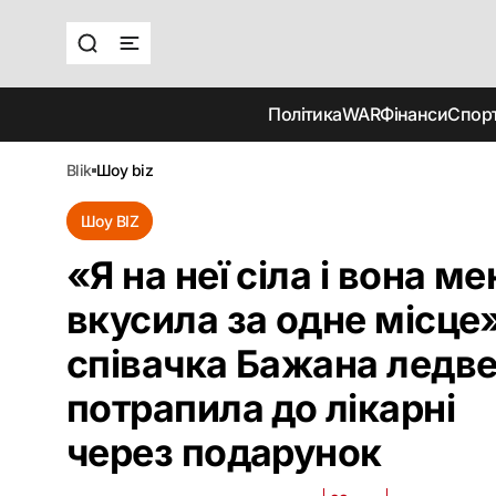
Політика
WAR
Фінанси
Спор
blik
шоу biz
Шоу BIZ
«Я на неї сіла і вона ме
вкусила за одне місце»
співачка Бажана ледве
потрапила до лікарні
через подарунок