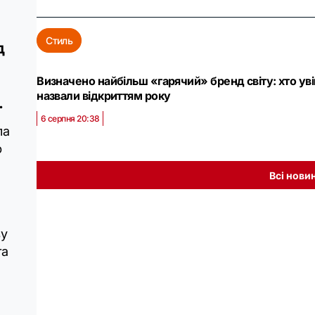
Стиль
д
Визначено найбільш «гарячий» бренд світу: хто увій
назвали відкриттям року
.
6 серпня 20:38
ла
ю
Всі нови
ву
та