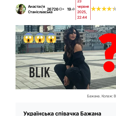
23
Анастасія
червня
★
★
★
★
★
★
★
★
26726
19
Станіславська
2025,
22:44
Бажана. Колаж: B
Українська співачка Бажана