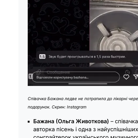
Співачка Бажана ледве не потрапила до лікарні чер
подарунок. Скрин: Instagram
Бажана (Ольга Животкова)
–
співачка
авторка пісень і одна з найуспішніши
сонграйтерок українського музичног