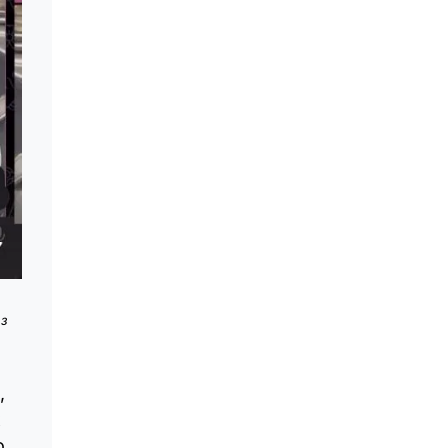
ез
,
х
о