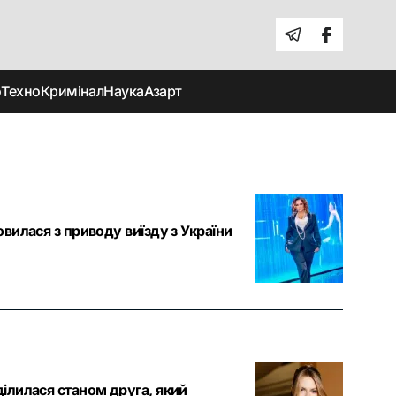
о
Техно
Кримінал
Наука
Азарт
овилася з приводу виїзду з України
ділилася станом друга, який