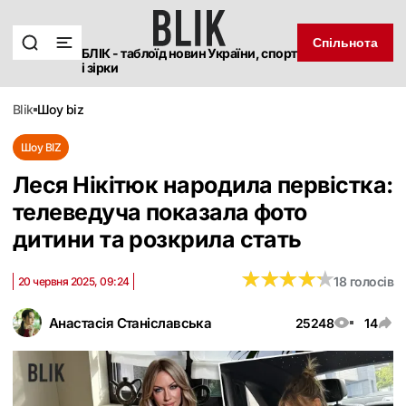
Спільнота
БЛІК - таблоїд новин України, спорт
і зірки
blik
шоу biz
Шоу BIZ
Леся Нікітюк народила первістка:
телеведуча показала фото
дитини та розкрила стать
★
★
★
★
★
★
★
★
★
★
18 голосів
20 червня 2025, 09:24
Анастасія Станіславська
25248
14