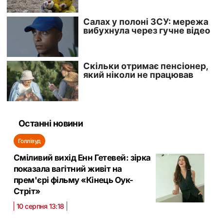
Останні новини
Голлівуд
Сміливий вихід Енн Гетевей: зірка
показала вагітний живіт на
прем'єрі фільму «Кінець Оук-
Стріт»
10 серпня 13:18