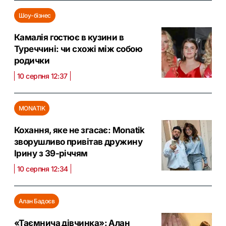
Шоу-бізнес
Камалія гостює в кузини в
Туреччині: чи схожі між собою
родички
10 серпня 12:37
MONATIK
Кохання, яке не згасає: Monatik
зворушливо привітав дружину
Ірину з 39-річчям
10 серпня 12:34
Алан Бадоєв
«Таємнича дівчинка»: Алан