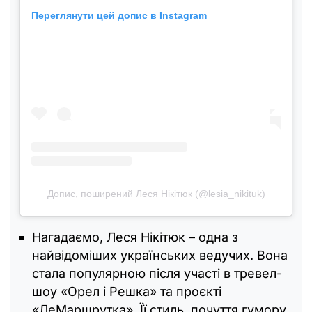
Переглянути цей допис в Instagram
Допис, поширений Леся Нікітюк (@lesia_nikituk)
Нагадаємо, Леся Нікітюк – одна з
найвідоміших українських ведучих. Вона
стала популярною після участі в тревел-
шоу «Орел і Решка» та проєкті
«ЛеМаршрутка». Її стиль, почуття гумору