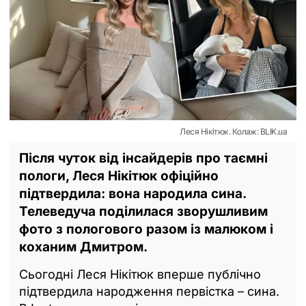
Леся Нікітюк. Колаж: BLIK.ua
Після чуток від інсайдерів про таємні
пологи, Леся Нікітюк офіційно
підтвердила: вона народила сина.
Телеведуча поділилася зворушливим
фото з пологового разом із малюком і
коханим Дмитром.
Сьогодні Леся Нікітюк вперше публічно
підтвердила народження первістка – сина.