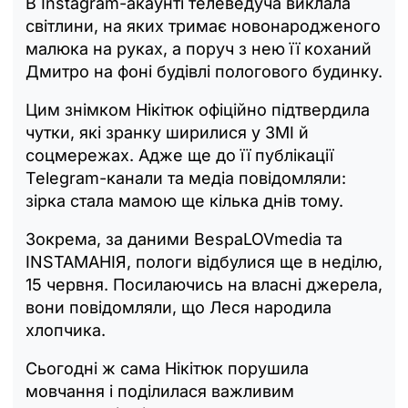
В Instagram-акаунті телеведуча виклала
світлини, на яких тримає новонародженого
малюка на руках, а поруч з нею її коханий
Дмитро на фоні будівлі пологового будинку.
Цим знімком Нікітюк офіційно підтвердила
чутки, які зранку ширилися у ЗМІ й
соцмережах. Адже ще до її публікації
Telegram-канали та медіа повідомляли:
зірка стала мамою ще кілька днів тому.
Зокрема, за даними BespaLOVmedia та
INSTAМАНІЯ, пологи відбулися ще в неділю,
15 червня. Посилаючись на власні джерела,
вони повідомляли, що Леся народила
хлопчика.
Сьогодні ж сама Нікітюк порушила
мовчання і поділилася важливим