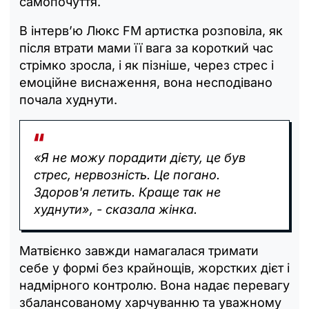
самопочуття.
В інтерв’ю Люкс FM артистка розповіла, як
після втрати мами її вага за короткий час
стрімко зросла, і як пізніше, через стрес і
емоційне виснаження, вона несподівано
почала худнути.
«Я не можу порадити дієту, це був
стрес, нервозність. Це погано.
Здоров'я летить. Краще так не
худнути», - сказала жінка.
Матвієнко завжди намагалася тримати
себе у формі без крайнощів, жорстких дієт і
надмірного контролю. Вона надає перевагу
збалансованому харчуванню та уважному