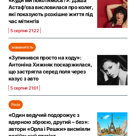
«Куди ми покотимось?»: Даша
Астаф’єва висловилася про колег,
які показують розкішне життя під
час мітингів
5 серпня 21:22
знаменитість
«Зупинився просто на ходу»:
Антоніна Хижняк поскаржилася,
що застрягла серед поля через
казус з авто
5 серпня 21:01
Росія
«Один ведучий подорожує з
ядерною зброєю, другий – без»:
автори «Орла і Решки» висміяли
російський плагіат