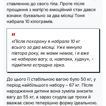
ставленню до свого тіла. Проте після
прощання з матір’ю емоційний стан дався
взнаки: буквально за два місяці Тоня
набрала 10 кілограмів.
«Після похорону я набрала 10 кг
всього за два місяці. Уже минуло
півтора року, як мами немає, і я вже
не набираю вагу, а, навпаки, худну», -
підмітила естрадна зірка.
До цього її стабільною вагою було 50 кг, у
період найбільшого набору – 67 кг. Після
народження дитини вона зуміла знизити
вагу до 55 кг, а зараз схудла ще трохи й
вважає свою теперішню форму ідеальною.