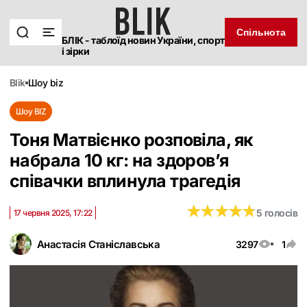
Спільнота
БЛІК - таблоїд новин України, спорт
і зірки
blik
шоу biz
Шоу BIZ
Тоня Матвієнко розповіла, як
набрала 10 кг: на здоров’я
співачки вплинула трагедія
★
★
★
★
★
★
★
★
★
★
5 голосів
17 червня 2025, 17:22
Анастасія Станіславська
3297
1