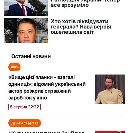
Останні новини
Кіно
«Вище цієї планки – взагалі
одиниці»: відомий український
актор розкрив справжній
заробіток у кіно
5 серпня 22:22
Даша Астаф'єва