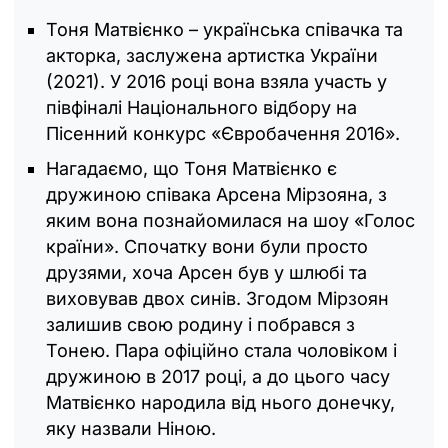
Тоня Матвієнко – українська співачка та
акторка, заслужена артистка України
(2021). У 2016 році вона взяла участь у
півфіналі Національного відбору на
Пісенний конкурс «Євробачення 2016».
Нагадаємо, що Тоня Матвієнко є
дружиною співака Арсена Мірзояна, з
яким вона познайомилася на шоу «Голос
країни». Спочатку вони були просто
друзями, хоча Арсен був у шлюбі та
виховував двох синів. Згодом Мірзоян
залишив свою родину і побрався з
Тонею. Пара офіційно стала чоловіком і
дружиною в 2017 році, а до цього часу
Матвієнко народила від нього донечку,
яку назвали Ніною.