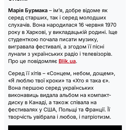
Марія Бурмака
– ім’я, добре відоме як
серед старших, так і серед молодших
слухачів. Вона народилася 16 червня 1970
року в Харкові, у викладацькій родині. Іще
студенткою почала писати музику,
вигравала фестивалі, а згодом її пісні
лунали з українських радіо і телевізорів.
Про це повідомляє
Blik.ua
.
Серед її хітів – «Сонцем, небом, дощем»,
«Я люблю твої кроки» та «Хто я така є».
Вона першою серед українських
виконавиць видала альбом на компакт-
диску в Канаді, а також співала на
фестивалях у США, Польщі та Франції. Її
творчість увібрала і любов, і патріотизм.