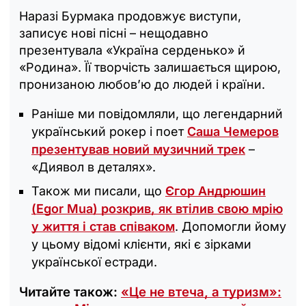
Наразі Бурмака продовжує виступи,
записує нові пісні – нещодавно
презентувала «Україна серденько» й
«Родина». Її творчість залишається щирою,
пронизаною любов’ю до людей і країни.
Раніше ми повідомляли, що легендарний
український рокер і поет
Саша Чемеров
презентував новий музичний трек
–
«Диявол в деталях».
Також ми писали, що
Єгор Андрюшин
(Egor Mua) розкрив, як втілив свою мрію
у життя і став співаком
. Допомогли йому
у цьому відомі клієнти, які є зірками
української естради.
Читайте також:
«Це не втеча, а туризм»: