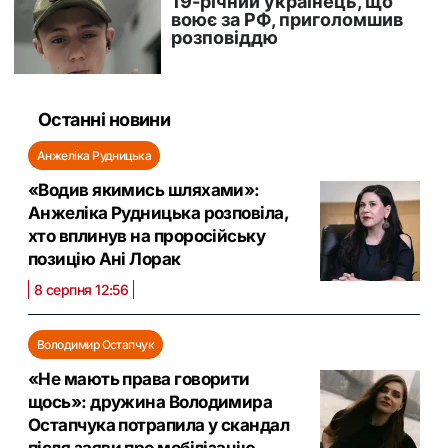
Останні новини
Анжеліка Рудницька
«Водив якимись шляхами»:
Анжеліка Рудницька розповіла,
хто вплинув на проросійську
позицію Ані Лорак
8 серпня 12:56
Володимир Остапчук
«Не мають права говорити
щось»: дружина Володимира
Остапчука потрапила у скандал
після заяви про мобілізацію