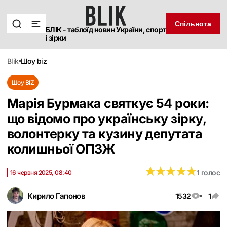
Спільнота
БЛІК - таблоїд новин України, спорт
і зірки
blik
шоу biz
Шоу BIZ
Марія Бурмака святкує 54 роки:
що відомо про українську зірку,
волонтерку та кузину депутата
колишньої ОПЗЖ
★
★
★
★
★
★
★
★
★
★
1 голос
16 червня 2025, 08:40
Кирило Гапонов
1532
1