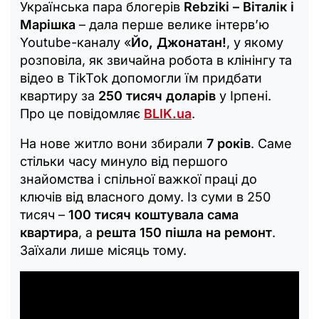
Українська пара блогерів
Rebziki – Віталік і
Марішка
– дала перше велике інтерв’ю
Youtube-каналу «
Йо, Джонатан!
, у якому
розповіла, як звичайна робота в клінінгу та
відео в TikTok допомогли їм придбати
квартиру за
250 тисяч доларів
у Ірпені.
Про це повідомляє
BLIK.ua
.
На нове житло вони збирали
7 років
. Саме
стільки часу минуло від першого
знайомства і спільної важкої праці до
ключів від власного дому. Із суми в 250
тисяч –
100 тисяч коштувала сама
квартира
, а
решта 150 пішла на ремонт
.
Заїхали лише місяць тому.