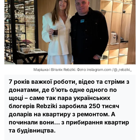
Марішка і Віталік Rebziki. Фото: instagram.com / @_rebziki_
7 років важкої роботи, відео та стріми з
донатами, де б’ють одне одного по
щоці – саме так пара українських
блогерів Rebziki заробила 250 тисяч
доларів на квартиру з ремонтом. А
починали вони… з прибирання квартир
та будівництва.