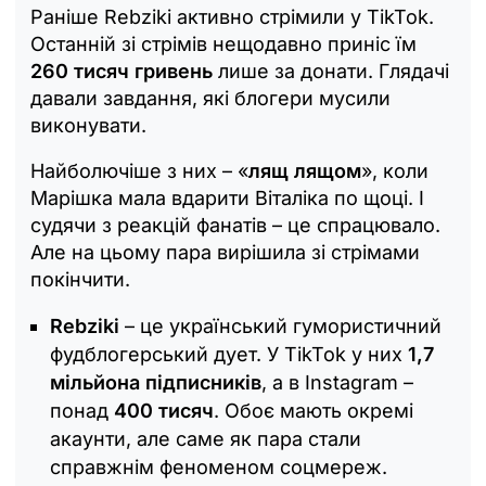
Раніше Rebziki активно стрімили у TikTok.
Останній зі стрімів нещодавно приніс їм
260 тисяч гривень
лише за донати. Глядачі
давали завдання, які блогери мусили
виконувати.
Найболючіше з них – «
лящ лящом
», коли
Марішка мала вдарити Віталіка по щоці. І
судячи з реакцій фанатів – це спрацювало.
Але на цьому пара вирішила зі стрімами
покінчити.
Rebziki
– це український гумористичний
фудблогерський дует. У TikTok у них
1,7
мільйона підписників
, а в Instagram –
понад
400 тисяч
. Обоє мають окремі
акаунти, але саме як пара стали
справжнім феноменом соцмереж.