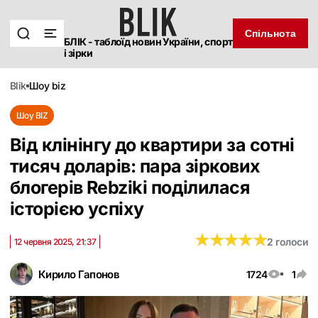
Спільнота
БЛІК - таблоїд новин України, спорт
і зірки
blik
шоу biz
Шоу BIZ
Від клінінгу до квартири за сотні
тисяч доларів: пара зіркових
блогерів Rebziki поділилася
історією успіху
★
★
★
★
★
★
★
★
★
★
2 голоси
12 червня 2025, 21:37
Кирило Гапонов
1724
1