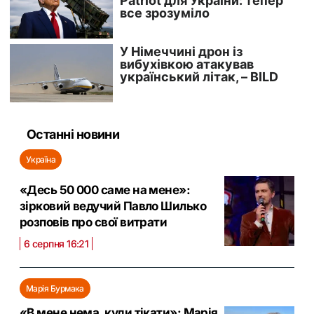
Останні новини
Україна
«Десь 50 000 саме на мене»:
зірковий ведучий Павло Шилько
розповів про свої витрати
6 серпня 16:21
Марія Бурмака
«В мене нема, куди тікати»: Марія