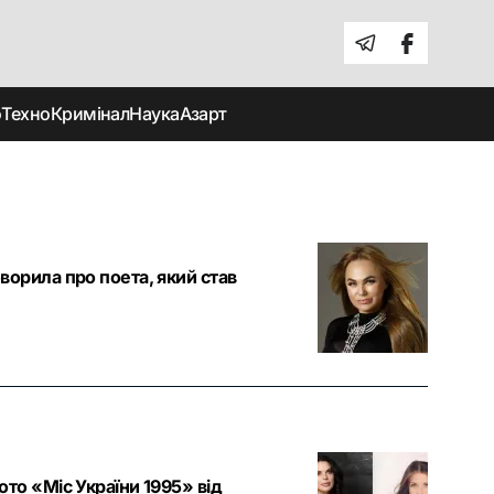
о
Техно
Кримінал
Наука
Азарт
ворила про поета, який став
то «Міс України 1995» від