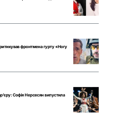
критикував фронтмена гурту «Ногу
р’єру: Софія Нерсесян випустила