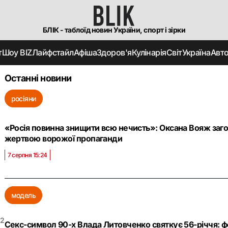
БЛІК - таблоїд новин України, спорт і зірки
т
Шоу BIZ
Лайфстайл
Афіша
Здоров'я
Кулінарія
Світ
Україна
Авт
Останні новини
росіяни
«Росія повинна знищити всю нечисть»: Оксана Вояж заго
жертвою ворожої пропаганди
7 серпня 15:24
модель
2
Секс-символ 90-х Влада Литовченко святкує 56-річчя: фо