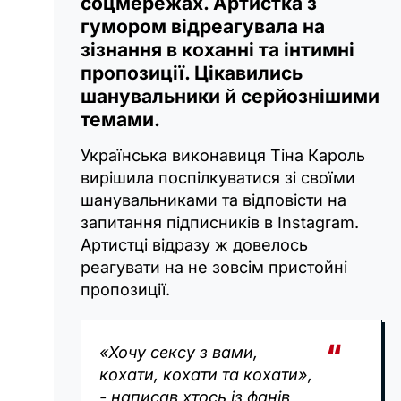
соцмережах. Артистка з
гумором відреагувала на
зізнання в коханні та інтимні
пропозиції. Цікавились
шанувальники й серйознішими
темами.
Українська виконавиця Тіна Кароль
вирішила поспілкуватися зі своїми
шанувальниками та відповісти на
запитання підписників в Instagram.
Артистці відразу ж довелось
реагувати на не зовсім пристойні
пропозиції.
«Хочу сексу з вами,
кохати, кохати та кохати»,
- написав хтось із фанів