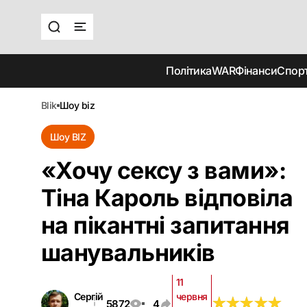
Політика
WAR
Фінанси
Спор
blik
шоу biz
Шоу BIZ
«Хочу сексу з вами»:
Тіна Кароль відповіла
на пікантні запитання
шанувальників
11
Сергій
червня
★
★
★
★
★
★
★
★
★
★
5872
4