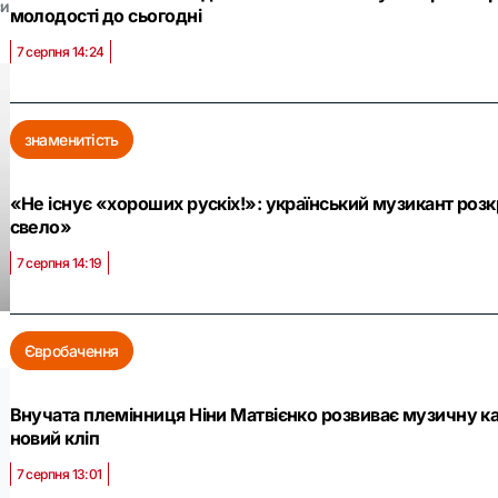
си
молодості до сьогодні
7 серпня 14:24
знаменитість
«Не існує «хороших рускіх!»: український музикант роз
свело»
7 серпня 14:19
Євробачення
Внучата племінниця Ніни Матвієнко розвиває музичну ка
новий кліп
7 серпня 13:01