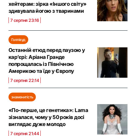
хейтерам: зірка «Іншого світу»
здивувала йогою з тваринами
7 серпня 23:16
Голлівуд
Останній етюд перед паузою у
кар’єрі: Аріана Гранде
попрощалась із Північною
Америкою та їде у Європу
7 серпня 22:14
знаменитість
«По-перше, це генетика»: Lama
зізналася, чому у 50 років досі
виглядає дуже молодо
7 серпня 21:44