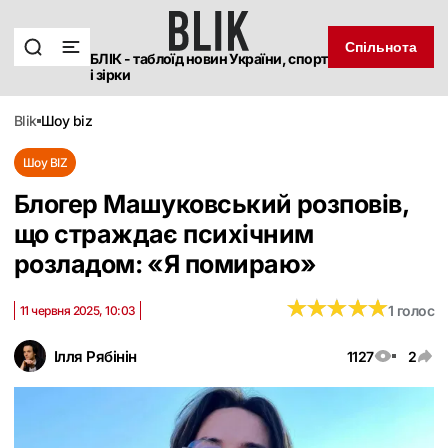
Спільнота
БЛІК - таблоїд новин України, спорт
і зірки
blik
шоу biz
Шоу BIZ
Блогер Машуковський розповів,
що страждає психічним
розладом: «Я помираю»
★
★
★
★
★
★
★
★
★
★
1 голос
11 червня 2025, 10:03
Ілля Рябінін
1127
2