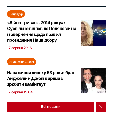
Нацвідбір
«Війна триває з 2014 року»:
Суспільне відповіло Поляковій на
її звернення щодо правил
проведення Нацвідбору
7 серпня 21:16
Анджеліна Джолі
Наважився лише у 53 роки: брат
Анджеліни Джолі вирішив
зробити камінгаут
7 серпня 19:04
Всі новини