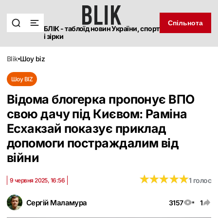
Спільнота
БЛІК - таблоїд новин України, спорт
і зірки
blik
шоу biz
Шоу BIZ
Відома блогерка пропонує ВПО
свою дачу під Києвом: Раміна
Есхакзай показує приклад
допомоги постраждалим від
війни
★
★
★
★
★
★
★
★
★
★
1 голос
9 червня 2025, 16:56
Сергій Маламура
3157
1