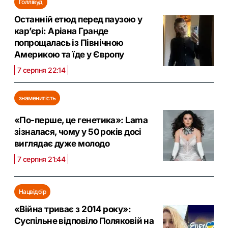
Голлівуд
Останній етюд перед паузою у
кар’єрі: Аріана Гранде
попрощалась із Північною
Америкою та їде у Європу
7 серпня 22:14
знаменитість
«По-перше, це генетика»: Lama
зізналася, чому у 50 років досі
виглядає дуже молодо
7 серпня 21:44
Нацвідбір
«Війна триває з 2014 року»:
Суспільне відповіло Поляковій на