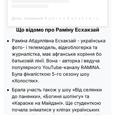
Допис, поширений Ｒａｍｉｎａ Ｅｓｈａｋｚａｉ (@raminalalala)
Що відомо про Раміну Есхакзай
Раміна Абдуллівна Есхакзай - українська
фото- і телемодель, відеоблогерка та
журналістка, має афганське коріння бо
батьковій лінії. Вона - авторка і ведуча
популярного YouTube-каналу RAMINA.
Була фіналісткою 5-го сезону шоу
«Холостяк».
Брала участь також у шоу «Від селянки
до панянки», «Богиня шопінгу» та
«Караоке на Майдані». Ще студенткою
почала зніматися у кліпах українських