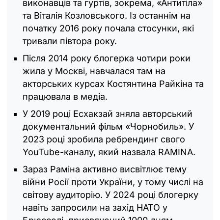
виконавців та гуртів, зокрема, «Антитіла»
та Віталія Козловського. Із останнім на
початку 2016 року почала стосунки, які
тривали півтора року.
Після 2014 року блогерка чотири роки
жила у Москві, навчалася там на
акторських курсах Костянтина Райкіна та
працювала в медіа.
У 2019 році Есхакзай зняла авторський
документальний фільм «Чорнобиль». У
2023 році зробила ребрендинг свого
YouTube-каналу, який назвала RAMINA.
Зараз Раміна активно висвітлює тему
війни Росії проти України, у тому числі на
світову аудиторію. У 2024 році блогерку
навіть запросили на захід НАТО у