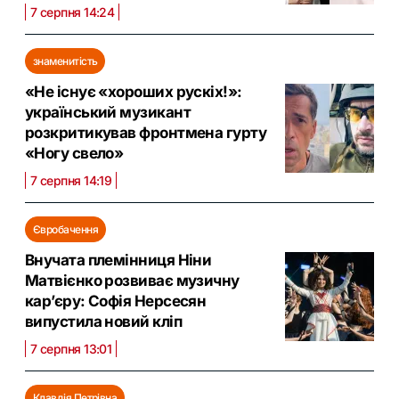
7 серпня 14:24
знаменитість
«Не існує «хороших рускіх!»:
український музикант
розкритикував фронтмена гурту
«Ногу свело»
7 серпня 14:19
Євробачення
Внучата племінниця Ніни
Матвієнко розвиває музичну
кар’єру: Софія Нерсесян
випустила новий кліп
7 серпня 13:01
Клавдія Петрівна