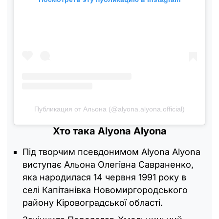
Публикация от Альона (@alyona.alyona.official)
Хто така Alyona Alyona
Під творчим псевдонимом Alyona Alyona
виступає Альона Олегівна Савраненко,
яка народилася 14 червня 1991 року в
селі Капітанівка Новомиргородського
району Кіровоградської області.