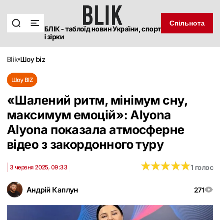
Спільнота
БЛІК - таблоїд новин України, спорт
і зірки
blik
шоу biz
Шоу BIZ
«Шалений ритм, мінімум сну,
максимум емоцій»: Alyona
Alyona показала атмосферне
відео з закордонного туру
★
★
★
★
★
★
★
★
★
★
1 голос
3 червня 2025, 09:33
Андрій Каплун
271