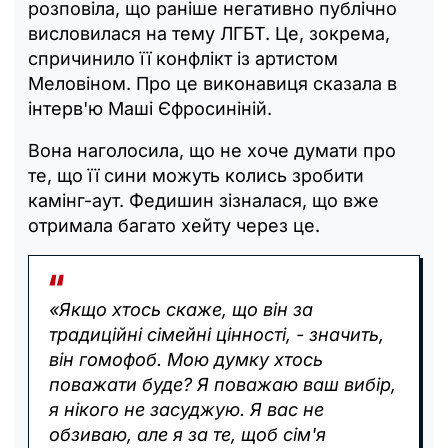
розповіла, що раніше негативно публічно
висловилася на тему ЛГБТ. Це, зокрема,
спричинило її конфлікт із артистом
Меловіном. Про це виконавиця сказала в
інтерв'ю Маші Єфросиніній.
Вона наголосила, що не хоче думати про
те, що її сини можуть колись зробити
камінг-аут. Федишин зізналася, що вже
отримала багато хейту через це.
«Якщо хтось скаже, що він за
традиційні сімейні цінності, - значить,
він гомофоб. Мою думку хтось
поважати буде? Я поважаю ваш вибір,
я нікого не засуджую. Я вас не
обзиваю, але я за те, щоб сім'я