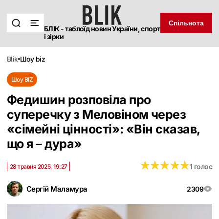
Спільнота
БЛІК - таблоїд новин України, спорт
і зірки
blik
шоу biz
Шоу BIZ
Федишин розповіла про
суперечку з Меловіном через
«сімейні цінності»: «Він сказав,
що я – дура»
★
★
★
★
★
★
★
★
★
★
1 голос
28 травня 2025, 19:27
Сергій Маламура
2309