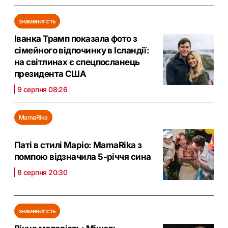
знаменитість
Іванка Трамп показала фото з
сімейного відпочинку в Ісландії:
на світлинах є спецпосланець
президента США
9 серпня 08:26
MamaRika
Паті в стилі Маріо: MamaRika з
помпою відзначила 5-річчя сина
8 серпня 20:30
знаменитість