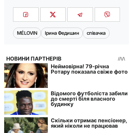
MÉLOVIN
Ірина Федишин
співачка