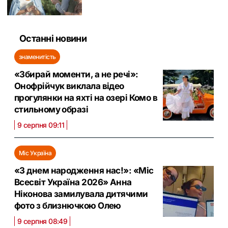
Останні новини
знаменитість
«Збирай моменти, а не речі»:
Онофрійчук виклала відео
прогулянки на яхті на озері Комо в
стильному образі
9 серпня 09:11
Міс Україна
«З днем народження нас!»: «Міс
Всесвіт Україна 2026» Анна
Ніконова замилувала дитячими
фото з близнючкою Олею
9 серпня 08:49