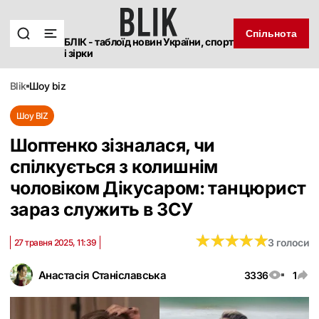
Спільнота
БЛІК - таблоїд новин України, спорт
і зірки
blik
шоу biz
Шоу BIZ
Шоптенко зізналася, чи
спілкується з колишнім
чоловіком Дікусаром: танцюрист
зараз служить в ЗСУ
★
★
★
★
★
★
★
★
★
★
3 голоси
27 травня 2025, 11:39
Анастасія Станіславська
3336
1