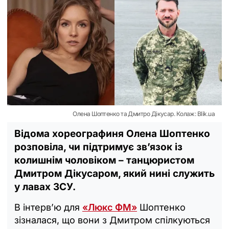
Олена Шоптенко та Дмитро Дікусар. Колаж: Blik.ua
Відома хореографиня Олена Шоптенко
розповіла, чи підтримує зв’язок із
колишнім чоловіком – танцюристом
Дмитром Дікусаром, який нині служить
у лавах ЗСУ.
В інтерв’ю для
«Люкс ФМ»
Шоптенко
зізналася, що вони з Дмитром спілкуються