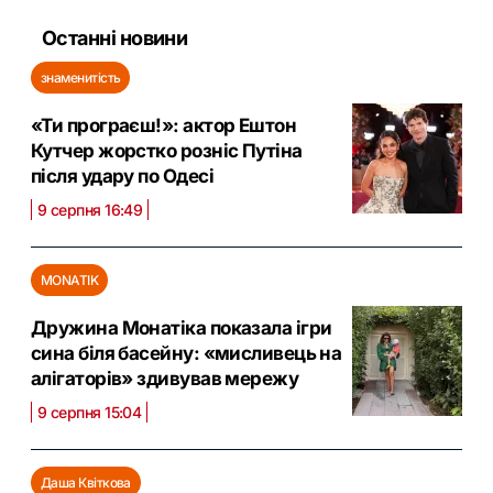
Останні новини
знаменитість
«Ти програєш!»: актор Ештон
Кутчер жорстко розніс Путіна
після удару по Одесі
9 серпня 16:49
MONATIK
Дружина Монатіка показала ігри
сина біля басейну: «мисливець на
алігаторів» здивував мережу
9 серпня 15:04
Даша Квіткова