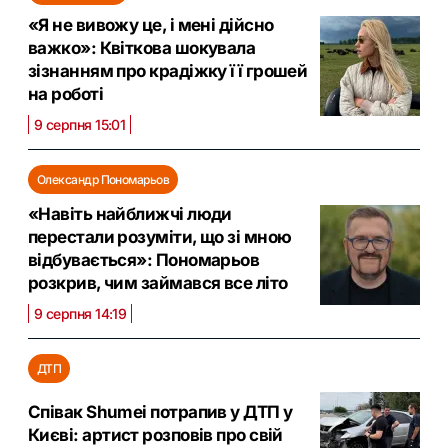
«Я не вивожу це, і мені дійсно
важко»: Квіткова шокувала
зізнанням про крадіжку її грошей
на роботі
9 серпня 15:01
Олександр Пономарьов
«Навіть найближчі люди
перестали розуміти, що зі мною
відбувається»: Пономарьов
розкрив, чим займався все літо
9 серпня 14:19
ДТП
Співак Shumei потрапив у ДТП у
Києві: артист розповів про свій