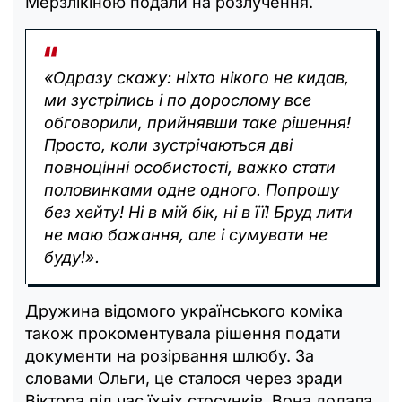
Мерзлікіною подали на розлучення.
«Одразу скажу: ніхто нікого не кидав,
ми зустрілись і по дорослому все
обговорили, прийнявши таке рішення!
Просто, коли зустрічаються дві
повноцінні особистості, важко стати
половинками одне одного. Попрошу
без хейту! Ні в мій бік, ні в її! Бруд лити
не маю бажання, але і сумувати не
буду!».
Дружина відомого українського коміка
також прокоментувала рішення подати
документи на розірвання шлюбу. За
словами Ольги, це сталося через зради
Віктора під час їхніх стосунків. Вона додала,