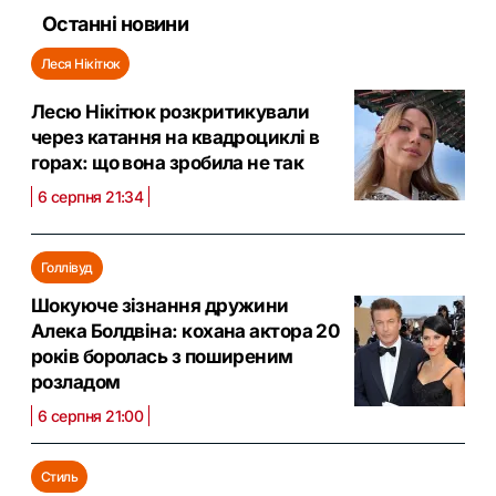
Останні новини
Леся Нікітюк
Лесю Нікітюк розкритикували
через катання на квадроциклі в
горах: що вона зробила не так
6 серпня 21:34
Голлівуд
Шокуюче зізнання дружини
Алека Болдвіна: кохана актора 20
років боролась з поширеним
розладом
6 серпня 21:00
Стиль