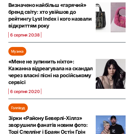
Визначено найбільш «гарячий»
бренд світу: хто увійшов до
рейтингу Lyst Index і кого назвали
відкриттям року
6 серпня 20:38
Музика
«Мене не зупинить ніхто»:
Кажанна відреагувала на скандал
через власні пісні на російському
сервісі
6 серпня 20:20
Голлівуд
Зірки «Району Беверлі-Хіллз»
зворушили фанатів новим фото:
Торі Спеллінг і Браян Остін Грін