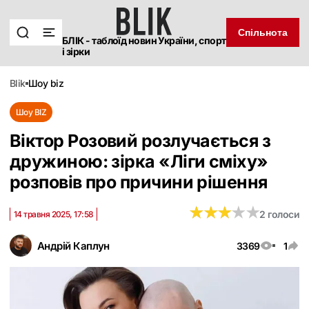
Спільнота
БЛІК - таблоїд новин України, спорт
і зірки
blik
шоу biz
Шоу BIZ
Віктор Розовий розлучається з
дружиною: зірка «Ліги сміху»
розповів про причини рішення
★
★
★
★
★
★
★
★
★
★
2 голоси
14 травня 2025, 17:58
Андрій Каплун
3369
1