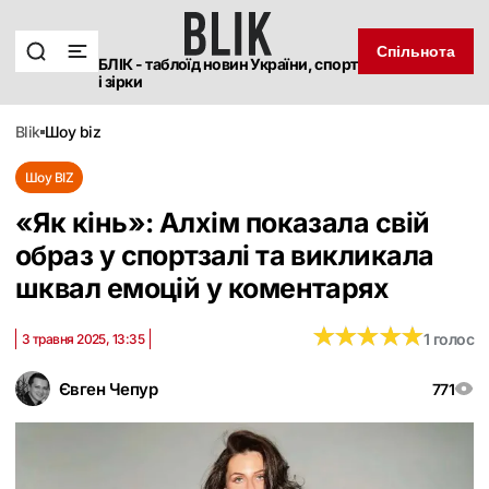
Спільнота
БЛІК - таблоїд новин України, спорт
і зірки
blik
шоу biz
Шоу BIZ
«Як кінь»: Алхім показала свій
образ у спортзалі та викликала
шквал емоцій у коментарях
★
★
★
★
★
★
★
★
★
★
1 голос
3 травня 2025, 13:35
Євген Чепур
771