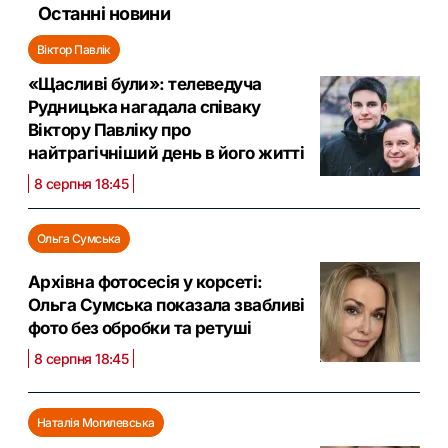
Останні новини
Віктор Павлік
«Щасливі були»: телеведуча
Рудницька нагадала співаку
Віктору Павліку про
найтрагічніший день в його житті
8 серпня 18:45
Ольга Сумська
Архівна фотосесія у корсеті:
Ольга Сумська показала звабливі
фото без обробки та ретуші
8 серпня 18:45
Наталія Могилевська