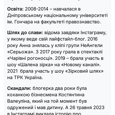
Освіта:
2008-2014 – навчалася в
Дніпровському національному університеті
ім. Гончара на факультеті правознавство.
Шлях до слави:
відома завдяки Інстаграму,
у якому веде свій лайфстайл-блог. 2016
року Анна знялась у кліпі групи НеАнгели
«Серьожа». З 2017 року грала в спектаклі
«Чарівні рогоносці». 2019 – брала участь в
шоу «Шалена зірка» на «Новому каналі».
2021 брала участь у шоу «Зірковий шлях»
на ТРК Україна.
Скандали:
блогерка два роки була
коханкою бізнесмена Костянтина
Валеуліна, який на той момент був
одружений і мав дитину. А 26 травня 2023
в Інстаграмі виклала історію про