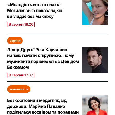
«Молодість вона в очах»:
Могилевська показала, як
виглядає без макіяжу
8 серпня 18:26
Україна
Лідер Другої Ріки Харчишин
напоїв томати спіруліною: чому
музиканта порівнюють з Девідом
Бекхемом
8 серпня 17:37
знаменитість
Безкоштовний медогляд від
держави: Марічка Падалко
поділилася досвідом та порадами