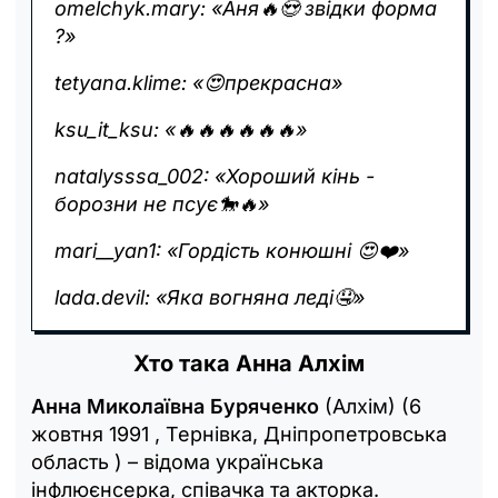
omelchyk.mary: «Аня🔥😍 звідки форма
?‎»
tetyana.klime: «‎😍прекрасна»
ksu_it_ksu: «🔥🔥🔥🔥🔥🔥‎»
natalysssa_002: «‎Хороший кінь -
борозни не псує🐎🔥»
mari__yan1: «‎Гордість конюшні 😍❤️»
lada.devil: «‎Яка вогняна леді🤤»
Хто така Анна Алхім
Анна Миколаївна Буряченко
(Алхім) (6
жовтня 1991 , Тернівка, Дніпропетровська
область ) – відома українська
інфлюєнсерка, співачка та акторка.