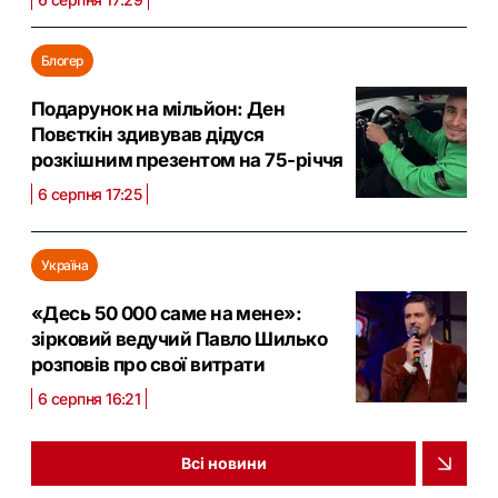
Блогер
Подарунок на мільйон: Ден
Повєткін здивував дідуся
розкішним презентом на 75-річчя
6 серпня 17:25
Україна
«Десь 50 000 саме на мене»:
зірковий ведучий Павло Шилько
розповів про свої витрати
6 серпня 16:21
Всі новини