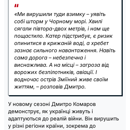
«Ми вирушили туди взимку – уявіть
собі шторм у Чорному морі. Хвилі
сягали півтора-двох метрів, і нам ще
пощастило. Катер підстрибує, є ризик
опинитися в крижаній воді, а хребет
зазнає сильного навантаження. Навіть
сама дорога – небезпечна і
виснажлива. А на місці – загроза від
ворожих безпілотників, авіації. І
водночас острів Зміїний живе своїм
життям, – розповів Дмитро.
У новому сезоні Дмитро Комаров
демонструє, як українці живуть і
адаптуються до реалій війни. Він вирушить
у різні регіони країни, зокрема до