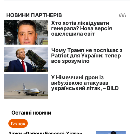
Останні новини
Голлівуд
Зірки «Району Беверлі-Хіллз»