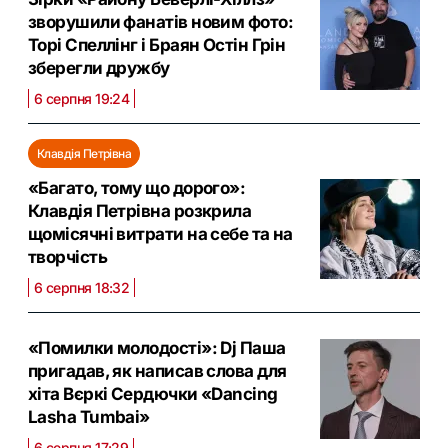
зворушили фанатів новим фото:
Торі Спеллінг і Браян Остін Грін
зберегли дружбу
6 серпня 19:24
Клавдія Петрівна
«Багато, тому що дорого»:
Клавдія Петрівна розкрила
щомісячні витрати на себе та на
творчість
6 серпня 18:32
«Помилки молодості»: Dj Паша
пригадав, як написав слова для
хіта Вєркі Сердючки «Dancing
Lasha Tumbai»
6 серпня 17:29