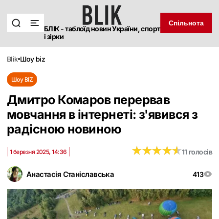
Спільнота
БЛІК - таблоїд новин України, спорт
і зірки
blik
шоу biz
Шоу BIZ
Дмитро Комаров перервав
мовчання в інтернеті: з'явився з
радісною новиною
★
★
★
★
★
★
★
★
★
★
11 голосів
1 березня 2025, 14:36
Анастасія Станіславська
413