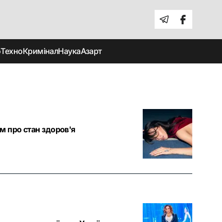
о
Техно
Кримінал
Наука
Азарт
м про стан здоров'я