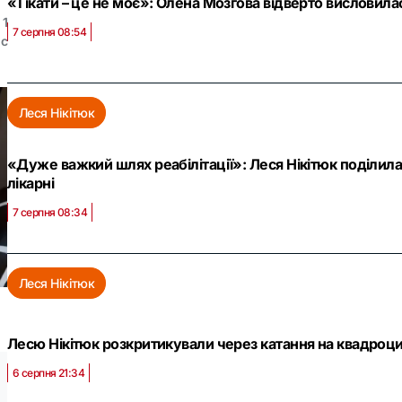
«Тікати – це не моє»: Олена Мозгова відверто висловилас
1
7 серпня 08:54
ос
Леся Нікітюк
«Дуже важкий шлях реабілітації»: Леся Нікітюк поділила
лікарні
7 серпня 08:34
Леся Нікітюк
Лесю Нікітюк розкритикували через катання на квадроцик
6 серпня 21:34