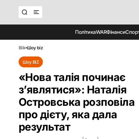
Політика
WAR
Фінанси
Спор
blik
шоу biz
Шоу BIZ
«Нова талія починає
з’являтися»: Наталія
Островська розповіла
про дієту, яка дала
результат