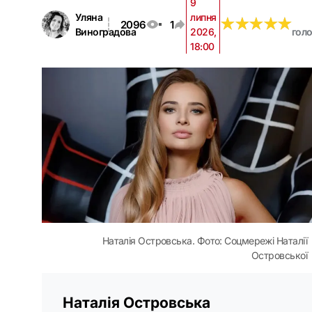
9
Уляна
липня
★
★
★
★
★
★
★
★
★
★
2096
1
Виноградова
2026,
гол
18:00
Наталія Островська. Фото: Соцмережі Наталії
Островської
Наталія Островська