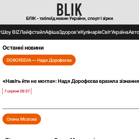
БЛІК - таблоїд новин України, спорт і зірки
т
Шоу BIZ
Лайфстайл
Афіша
Здоров'я
Кулінарія
Світ
Україна
Авт
Останні новини
DOROFEEVA — Надя Дорофєєва
«Навіть йти не могла»: Надя Дорофєєва вразила зізнання
7 серпня 09:57
Олена Мозгова