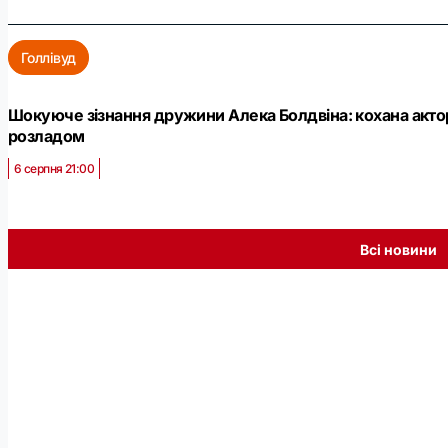
Голлівуд
Шокуюче зізнання дружини Алека Болдвіна: кохана акто
розладом
6 серпня 21:00
Всі новини