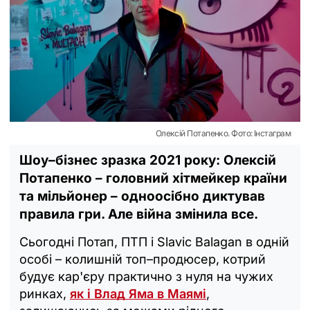
Олексій Потапенко. Фото: Інстаграм
Шоу–бізнес зразка 2021 року: Олексій
Потапенко – головний хітмейкер країни
та мільйонер – одноосібно диктував
правила гри. Але війна змінила все.
Сьогодні Потап, ПТП і Slavic Balagan в одній
особі – колишній топ–продюсер, котрий
будує кар'єру практично з нуля на чужих
ринках,
як і Влад Яма в Маямі
,