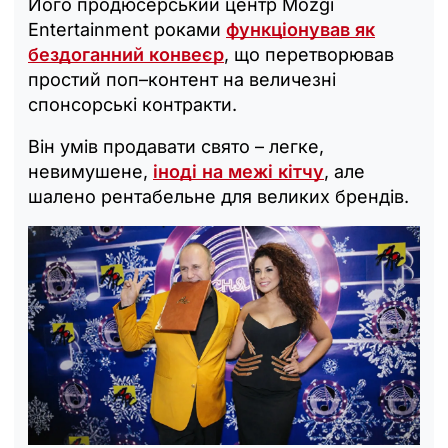
Його продюсерський центр Mozgi
Entertainment роками
функціонував як
бездоганний конвеєр
, що перетворював
простий поп–контент на величезні
спонсорські контракти.
Він умів продавати свято – легке,
невимушене,
іноді на межі кітчу
, але
шалено рентабельне для великих брендів.