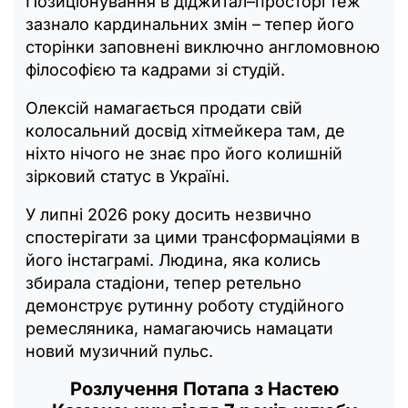
Позиціонування в діджитал–просторі теж
зазнало кардинальних змін – тепер його
сторінки заповнені виключно англомовною
філософією та кадрами зі студій.
Олексій намагається продати свій
колосальний досвід хітмейкера там, де
ніхто нічого не знає про його колишній
зірковий статус в Україні.
У липні 2026 року досить незвично
спостерігати за цими трансформаціями в
його інстаграмі. Людина, яка колись
збирала стадіони, тепер ретельно
демонструє рутинну роботу студійного
ремесляника, намагаючись намацати
новий музичний пульс.
Розлучення Потапа з Настею