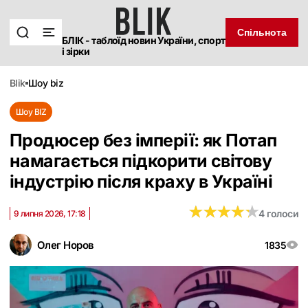
Спільнота
БЛІК - таблоїд новин України, спорт
і зірки
blik
шоу biz
Шоу BIZ
Продюсер без імперії: як Потап
намагається підкорити світову
індустрію після краху в Україні
★
★
★
★
★
★
★
★
★
★
4 голоси
9 липня 2026, 17:18
Олег Норов
1835