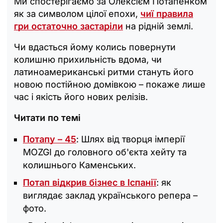
Ми спостерігаємо за Олексієм Потапенком
як за символом цілої епохи,
чиї правила
гри остаточно застаріли
на рідній землі.
Чи вдасться йому колись повернути
колишню прихильність вдома, чи
латиноамериканські ритми стануть його
новою постійною домівкою – покаже лише
час і якість його нових релізів.
Читати по темі
Потапу – 45
: Шлях від творця імперії
MOZGI до головного об'єкта хейту та
колишнього Каменських.
Потап відкрив бізнес в Іспанії
: як
виглядає заклад українського репера –
фото.