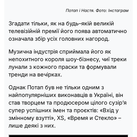
Потап і Настя. Фото: Інстаграм
Згадати тільки, як на будь–якій великій
телевізійній премії його поява автоматично
означала збір усіх головних нагород.
Музична індустрія сприймала його як
непохитного короля шоу-бізнесу, чиї треки
лунали з кожного праски та формували
тренди на вечірках.
Однак Потап був не тільки одним з
найпопулярніших виконавців в Україні, він
став творцем та продюсером цілого сузір’я
супер успішних імен та проєктів: «Вхід у
змінному взутті», XS, «Время и Стекло» –
лише деякі з них.