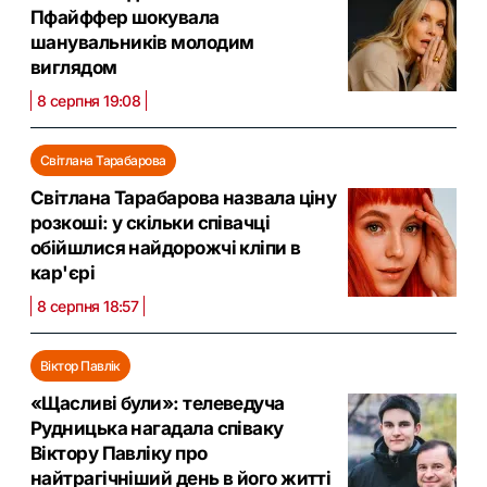
Пфайффер шокувала
шанувальників молодим
виглядом
8 серпня 19:08
Світлана Тарабарова
Світлана Тарабарова назвала ціну
розкоші: у скільки співачці
обійшлися найдорожчі кліпи в
кар'єрі
8 серпня 18:57
Віктор Павлік
«Щасливі були»: телеведуча
Рудницька нагадала співаку
Віктору Павліку про
найтрагічніший день в його житті