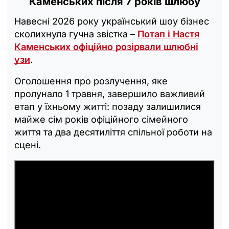
Каменських після 7 років шлюбу
Навесні 2026 року український шоу бізнес
сколихнула гучна звістка –
Потап і Настя
Каменських офіційно розірвали шлюбні
узи
.
Оголошення про розлучення, яке
пролунало 1 травня, завершило важливий
етап у їхньому житті: позаду залишилися
майже сім років офіційного сімейного
життя та два десятиліття спільної роботи на
сцені.