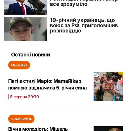
Останні новини
MamaRika
Паті в стилі Маріо: MamaRika з
помпою відзначила 5-річчя сина
8 серпня 20:30
знаменитість
Вічна молодість: Мішель