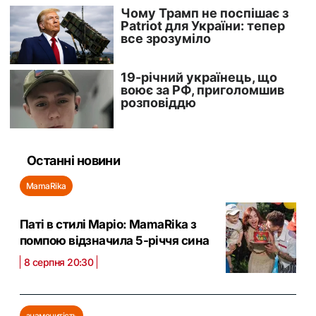
Останні новини
MamaRika
Паті в стилі Маріо: MamaRika з
помпою відзначила 5-річчя сина
8 серпня 20:30
знаменитість