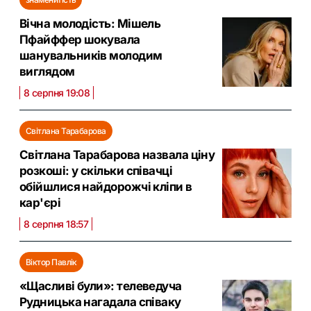
Вічна молодість: Мішель
Пфайффер шокувала
шанувальників молодим
виглядом
8 серпня 19:08
Світлана Тарабарова
Світлана Тарабарова назвала ціну
розкоші: у скільки співачці
обійшлися найдорожчі кліпи в
кар'єрі
8 серпня 18:57
Віктор Павлік
«Щасливі були»: телеведуча
Рудницька нагадала співаку