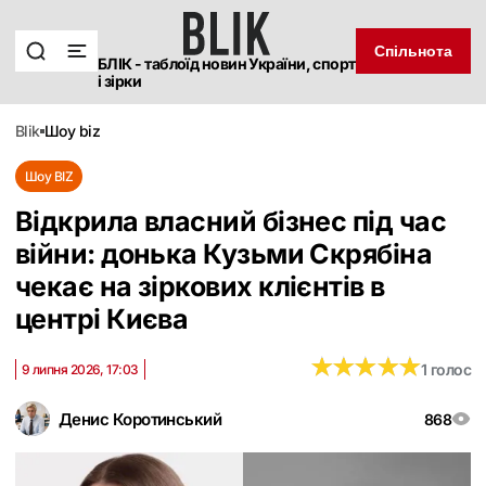
Спільнота
БЛІК - таблоїд новин України, спорт
і зірки
blik
шоу biz
Шоу BIZ
Відкрила власний бізнес під час
війни: донька Кузьми Скрябіна
чекає на зіркових клієнтів в
центрі Києва
★
★
★
★
★
★
★
★
★
★
1 голос
9 липня 2026, 17:03
Денис Коротинський
868