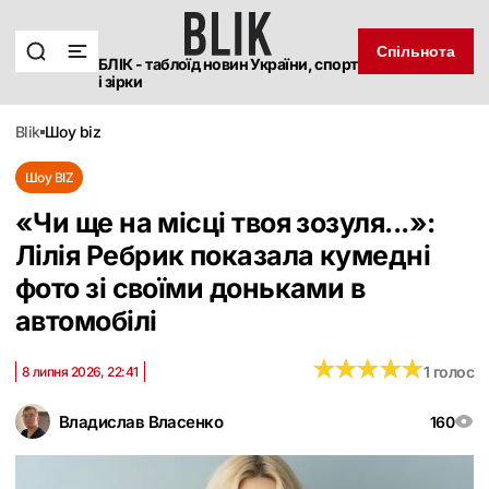
Спільнота
БЛІК - таблоїд новин України, спорт
і зірки
blik
шоу biz
Шоу BIZ
«Чи ще на місці твоя зозуля...»:
Лілія Ребрик показала кумедні
фото зі своїми доньками в
автомобілі
★
★
★
★
★
★
★
★
★
★
1 голос
8 липня 2026, 22:41
Владислав Власенко
160