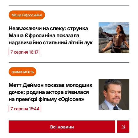
Маша Єфросиніна
Незважаючи на спеку: струнка
Маша Єфросиніна показала
надзвичайно стильний літній лук
7 серпня 16:17
знаменитість
Метт Деймон показав молодших
дочок: родина актора з’явилася
на прем’єрі фільму «Одіссея»
7 серпня 15:44
Всі новини