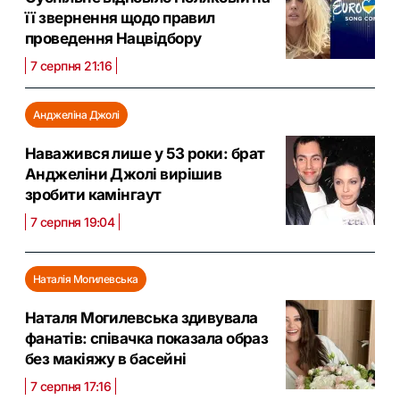
її звернення щодо правил
проведення Нацвідбору
7 серпня 21:16
Анджеліна Джолі
Наважився лише у 53 роки: брат
Анджеліни Джолі вирішив
зробити камінгаут
7 серпня 19:04
Наталія Могилевська
Наталя Могилевська здивувала
фанатів: співачка показала образ
без макіяжу в басейні
7 серпня 17:16