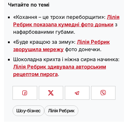
Читайте по темі
«Кохання – це трохи переборщити»:
Лілія
Ребрик показала кумедні фото доньки
з
нафарбованими губами.
«Буде кращою за зиму»:
Лілія Ребрик
зворушила мережу
фото донечки.
Шоколадна крихта і ніжна сирна начинка:
Лілія Ребрик здивувала авторським
рецептом пирога
.
Шоу-бізнес
Лілія Ребрик