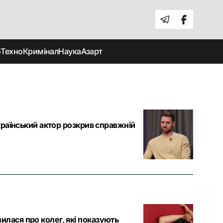
о
Техно
Кримінал
Наука
Азарт
український актор розкрив справжній
лася про колег, які показують