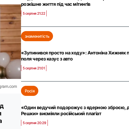
розкішне життя під час мітингів
5 серпня 21:22
знаменитість
«Зупинився просто на ходу»: Антоніна Хижняк 
поля через казус з авто
5 серпня 21:01
agram.com
Росія
зд
«Один ведучий подорожує з ядерною зброєю, др
я
Решки» висміяли російський плагіат
а
5 серпня 20:29