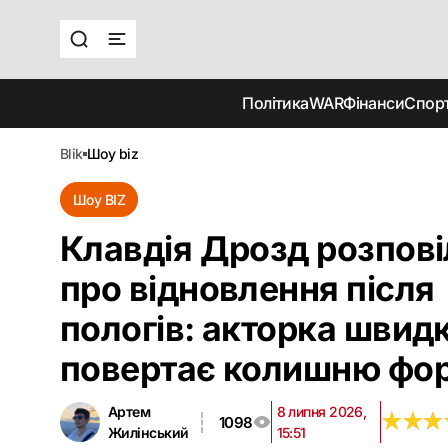
Політика
WAR
Фінанси
Спор
blik
шоу biz
Шоу BIZ
Клавдія Дрозд розпові
про відновлення після
пологів: акторка швид
повертає колишню фо
Артем
8 липня 2026,
★
★
★
★
★
★
1098
Жилінський
15:51