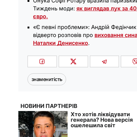
Онука Софії Ротару вразила паризьки
Тиждень моди:
як виглядав лук за 4
євро.
«Є певні проблеми»: Андрій Федінчик
відверто розповів про
виховання сина
Наталки Денисенко
.
знаменитість