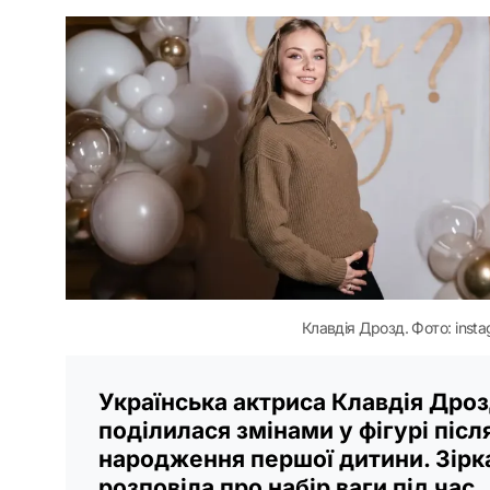
Клавдія Дрозд. Фото: inst
Українська актриса Клавдія Дро
поділилася змінами у фігурі післ
народження першої дитини. Зірк
розповіла про набір ваги під час