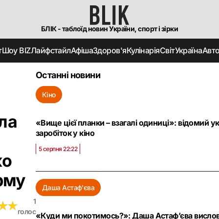
БЛІК - таблоїд новин України, спорт і зірки
т
Шоу BIZ
Лайфстайл
Афіша
Здоров'я
Кулінарія
Світ
Україна
Авт
Останні новини
Кіно
ла
«Вище цієї планки – взагалі одиниці»: відомий 
заробіток у кіно
5 серпня 22:22
ко
рму
Даша Астаф'єва
1
★
★
★
★
голос
«Куди ми покотимось?»: Даша Астаф’єва вислови