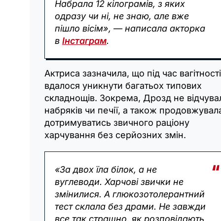
Набрала 12 кілограмів, з яких
одразу чи ні, не знаю, але вже
пішло вісім», — написала акторка
в
Інстаграм
.
Актриса зазначила, що під час вагітності
вдалося уникнути багатьох типових
складнощів. Зокрема, Дрозд не відчува
набряків чи печії, а також продовжувал
дотримуватись звичного раціону
харчування без серйозних змін.
«За двох їла білок, а не
вуглеводи. Харчові звички не
змінилися. А глюкозотолерантний
тест склала без драми. Не завжди
все так страшно, як розповідають