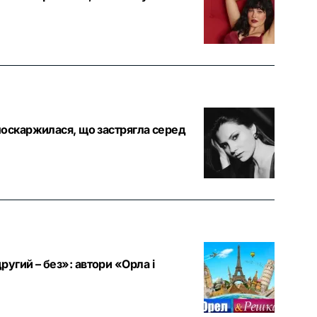
поскаржилася, що застрягла серед
угий – без»: автори «Орла і