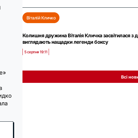
я
Віталій Кличко
Колишня дружина Віталія Кличка засвітилася з д
виглядають нащадки легенди боксу
5 серпня 19:11
не»
Всі нов
в
идко
ала