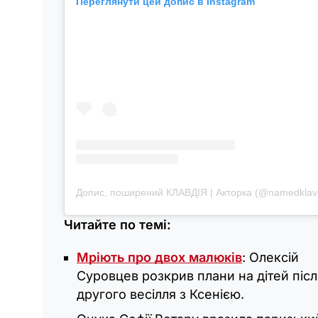
Переглянути цей допис в Instagram
Допис, поширений КЛАВДІЯ | Акторка (@namedklavd
Читайте по темі:
Мріють про двох малюків
: Олексій
Суровцев розкрив плани на дітей післ
другого весілля з Ксенією.