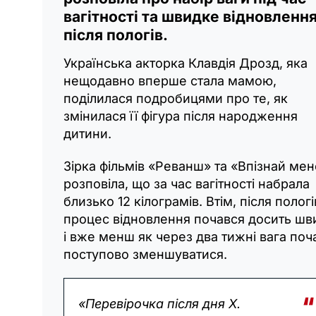
вагітності та швидке відновленн
після пологів.
Українська акторка Клавдія Дрозд, яка
нещодавно вперше стала мамою,
поділилася подробицями про те, як
змінилася її фігура після народження
дитини.
Зірка фільмів «Реванш» та «Впізнай ме
розповіла, що за час вагітності набрала
близько 12 кілограмів. Втім, після пологі
процес відновлення почався досить шв
і вже менш як через два тижні вага поч
поступово зменшуватися.
«Перевірочка після дня Х.