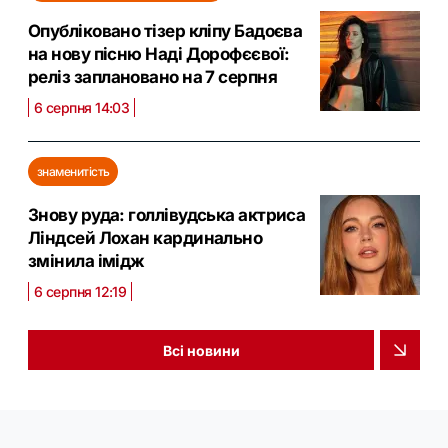
Опубліковано тізер кліпу Бадоєва
на нову пісню Наді Дорофєєвої:
реліз заплановано на 7 серпня
6 серпня 14:03
знаменитість
Знову руда: голлівудська актриса
Ліндсей Лохан кардинально
змінила імідж
6 серпня 12:19
Всі новини