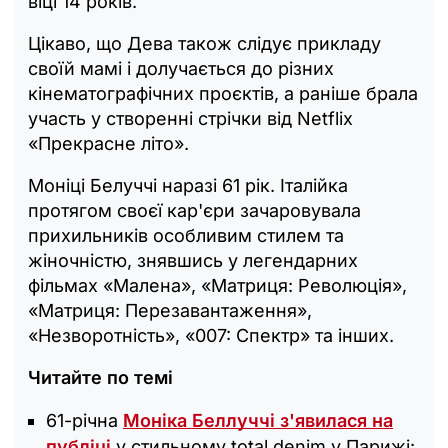
віці 14 років.
Цікаво, що Дева також слідує прикладу
своїй мамі і долучається до різних
кінематографічних проєктів, а раніше брала
участь у створенні стрічки від Netflix
«Прекрасне літо».
Моніці Белуччі наразі 61 рік. Італійка
протягом своєї кар'єри зачаровувала
прихильників особливим стилем та
жіночністю, знявшись у легендарних
фільмах «Малена», «Матриця: Революція»,
«Матриця: Перезавантаження»,
«Незворотність», «007: Спектр» та інших.
Читайте по темі
61-річна
Моніка Беллуччі з'явилася на
публіці
у стильному total denim у Парижі: