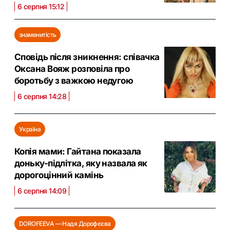
6 серпня 15:12
знаменитість
Сповідь після зникнення: співачка
Оксана Вояж розповіла про
боротьбу з важкою недугою
6 серпня 14:28
Україна
Копія мами: Гайтана показала
доньку-підлітка, яку назвала як
дорогоцінний камінь
6 серпня 14:09
DOROFEEVA — Надя Дорофєєва