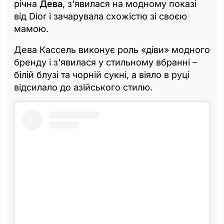
річна
Дева
, з'явилася на модному показі
від Dior і зачарувала схожістю зі своєю
мамою.
Дева Кассель виконує роль «діви» модного
бренду і з'явилася у стильному вбранні –
білій блузі та чорній сукні, а віяло в руці
відсилало до азійського стилю.