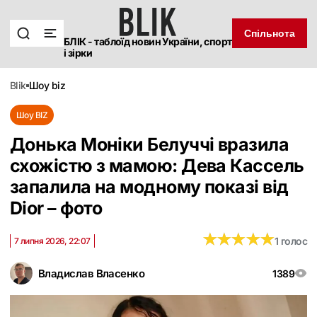
Спільнота
БЛІК - таблоїд новин України, спорт
і зірки
blik
шоу biz
Шоу BIZ
Донька Моніки Белуччі вразила
схожістю з мамою: Дева Кассель
запалила на модному показі від
Dior – фото
★
★
★
★
★
★
★
★
★
★
1 голос
7 липня 2026, 22:07
Владислав Власенко
1389