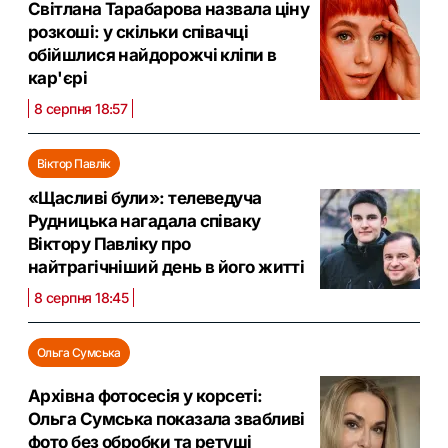
Світлана Тарабарова назвала ціну
розкоші: у скільки співачці
обійшлися найдорожчі кліпи в
кар'єрі
8 серпня 18:57
Віктор Павлік
«Щасливі були»: телеведуча
Рудницька нагадала співаку
Віктору Павліку про
найтрагічніший день в його житті
8 серпня 18:45
Ольга Сумська
Архівна фотосесія у корсеті:
Ольга Сумська показала звабливі
фото без обробки та ретуші