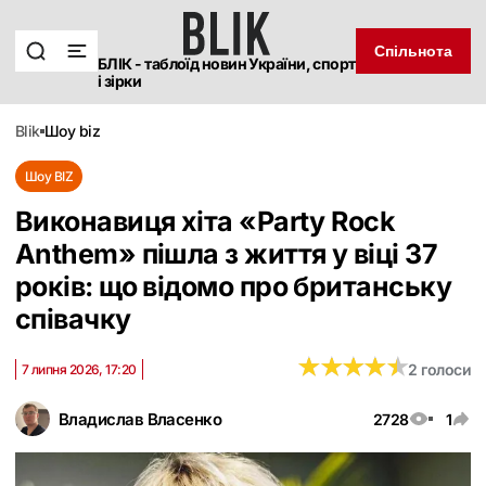
Спільнота
БЛІК - таблоїд новин України, спорт
і зірки
blik
шоу biz
Шоу BIZ
Виконавиця хіта «Party Rock
Anthem» пішла з життя у віці 37
років: що відомо про британську
співачку
★
★
★
★
★
★
★
★
★
★
2 голоси
7 липня 2026, 17:20
Владислав Власенко
2728
1