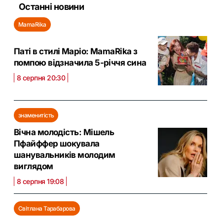
Останні новини
MamaRika
Паті в стилі Маріо: MamaRika з
помпою відзначила 5-річчя сина
8 серпня 20:30
знаменитість
Вічна молодість: Мішель
Пфайффер шокувала
шанувальників молодим
виглядом
8 серпня 19:08
Світлана Тарабарова