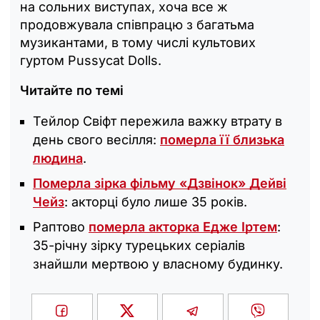
на сольних виступах, хоча все ж
продовжувала співпрацю з багатьма
музикантами, в тому числі культових
гуртом Pussycat Dolls.
Читайте по темі
Тейлор Свіфт пережила важку втрату в
день свого весілля:
померла її близька
людина
.
Померла зірка фільму «Дзвінок» Дейві
Чейз
: акторці було лише 35 років.
Раптово
померла акторка Едже Іртем
:
35-річну зірку турецьких серіалів
знайшли мертвою у власному будинку.