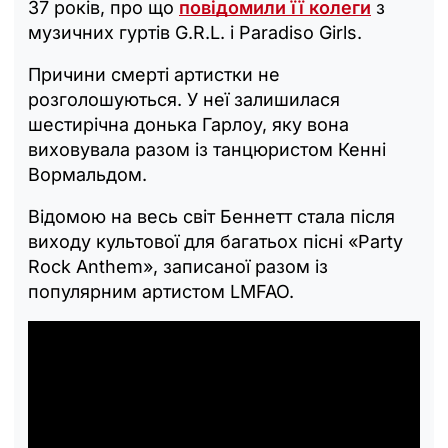
37 років, про що
повідомили її колеги
з
музичних гуртів G.R.L. і Paradiso Girls.
Причини смерті артистки не
розголошуються. У неї залишилася
шестирічна донька Гарлоу, яку вона
виховувала разом із танцюристом Кенні
Вормальдом.
Відомою на весь світ Беннетт стала після
виходу культової для багатьох пісні «Party
Rock Anthem», записаної разом із
популярним артистом LMFAO.